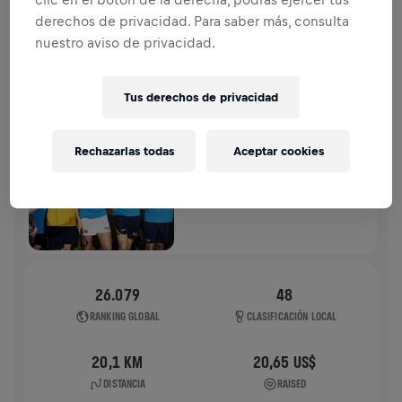
derechos de privacidad. Para saber más, consulta
HISTORIA
nuestro aviso de privacidad.
WINGS FOR LIFE WORLD RUN
2025
Tus derechos de privacidad
APP RUN
Rechazarlas todas
Aceptar cookies
BRISBANE
04 may. 2025
11:00 UTC
26.079
48
RANKING GLOBAL
CLASIFICACIÓN LOCAL
20,1 KM
20,65 US$
DISTANCIA
RAISED