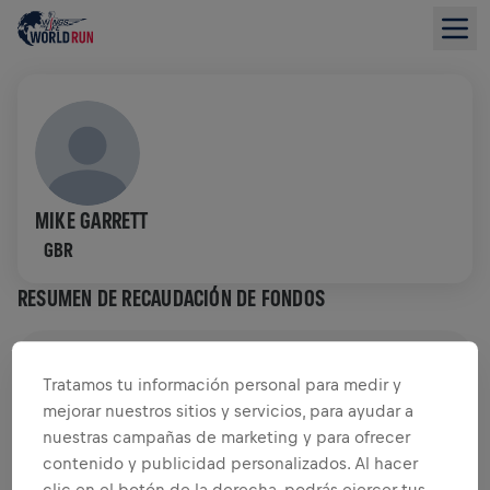
MIKE GARRETT
GBR
RESUMEN DE RECAUDACIÓN DE FONDOS
0,00 US$ ALCANZADOS DE
0,00 US$ OBJETIVO
Tratamos tu información personal para medir y
mejorar nuestros sitios y servicios, para ayudar a
RECAUDACIÓN DE FONDOS
DONAR
nuestras campañas de marketing y para ofrecer
¡Dona para marcar la diferencia! El 100% de lo
contenido y publicidad personalizados. Al hacer
recaudado va a la investigación de médula.
clic en el botón de la derecha, podrás ejercer tus