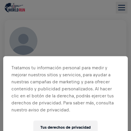
ANDREA CORTESE
ITA
Tratamos tu información personal para medir y
mejorar nuestros sitios y servicios, para ayudar a
EQUIPO
nuestras campañas de marketing y para ofrecer
DESPAR
contenido y publicidad personalizados. Al hacer
clic en el botón de la derecha, podrás ejercer tus
RESUMEN DE RECAUDACIÓN DE FONDOS
derechos de privacidad. Para saber más, consulta
nuestro aviso de privacidad.
0,00 US$ ALCANZADOS DE
0,00 US$ OBJETIVO
Tus derechos de privacidad