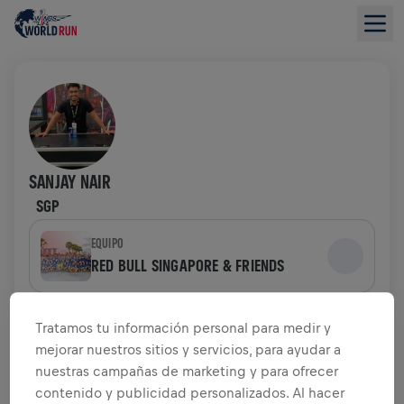
SANJAY NAIR
SGP
EQUIPO
RED BULL SINGAPORE & FRIENDS
RESUMEN DE RECAUDACIÓN DE FONDOS
Tratamos tu información personal para medir y
mejorar nuestros sitios y servicios, para ayudar a
0,00 US$ ALCANZADOS DE
nuestras campañas de marketing y para ofrecer
0,00 US$ OBJETIVO
contenido y publicidad personalizados. Al hacer