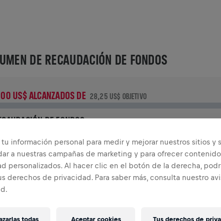
UMEN DE RECAUDACIÓN DE FONDOS
,00 US$ ALCANZADOS DE
28,25 US$ OBJETIVO
ECAUDACIÓN DE FONDOS
Dona para marcar la diferencia! El 100% de lo recaudado va
tu información personal para medir y mejorar nuestros sitios y s
a investigación de médula.
dar a nuestras campañas de marketing y para ofrecer contenido
d personalizados. Al hacer clic en el botón de la derecha, podr
TORIA
us derechos de privacidad. Para saber más, consulta nuestro av
ad.
INGS FOR LIFE WORLD RUN
2026
zarlas todas
Aceptar cookies
Tus derechos de priv