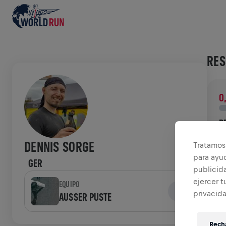
RES
0
R
¡
DENNIS SORGE
Tratamos 
l
para ayu
GER
publicida
HIS
ejercer t
EQUIPO
privacid
AUSSER PUSTE
W
Recha