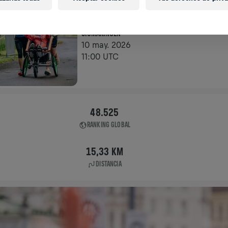
APP RUN
SIGMARINGEN
10 may. 2026
11:00 UTC
48.525
RANKING GLOBAL
15,33 KM
DISTANCIA