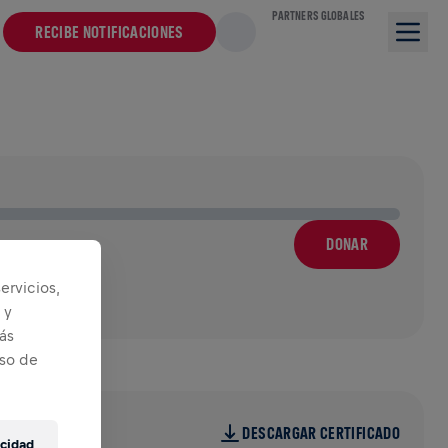
PARTNERS GLOBALES
RECIBE NOTIFICACIONES
DONAR
 a
ervicios,
 y
ás
iso de
DESCARGAR CERTIFICADO
acidad