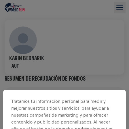
KARIN BEDNARIK
AUT
RESUMEN DE RECAUDACIÓN DE FONDOS
0,00 US$ ALCANZADOS DE
0,00 US$ OBJETIVO
Tratamos tu información personal para medir y
mejorar nuestros sitios y servicios, para ayudar a
RECAUDACIÓN DE FONDOS
DONAR
nuestras campañas de marketing y para ofrecer
¡Dona para marcar la diferencia! El 100% de lo
contenido y publicidad personalizados. Al hacer
recaudado va a la investigación de médula.
clic en el botón de la derecha, podrás ejercer tus