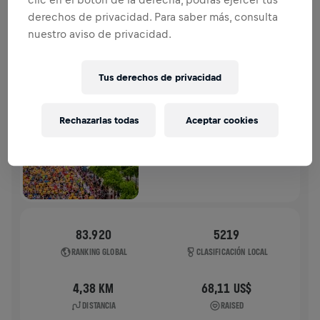
derechos de privacidad. Para saber más, consulta
HISTORIA
nuestro aviso de privacidad.
WINGS FOR LIFE WORLD RUN
2025
Tus derechos de privacidad
FLAGSHIP RUN
Rechazarlas todas
Aceptar cookies
VIENA
04 may. 2025
11:00 UTC
83.920
5219
RANKING GLOBAL
CLASIFICACIÓN LOCAL
4,38 KM
68,11 US$
DISTANCIA
RAISED