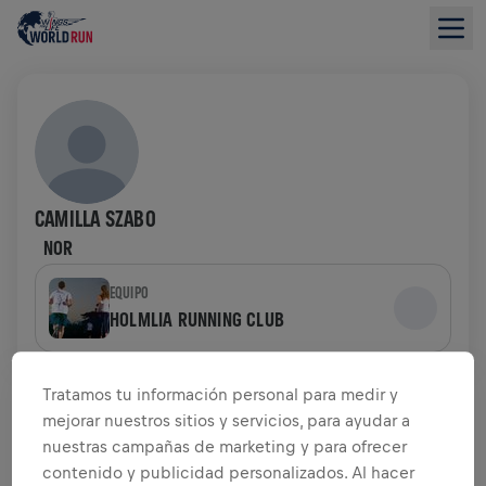
CAMILLA SZABO
NOR
EQUIPO
HOLMLIA RUNNING CLUB
RESUMEN DE RECAUDACIÓN DE FONDOS
Tratamos tu información personal para medir y
mejorar nuestros sitios y servicios, para ayudar a
0,00 US$ ALCANZADOS DE
nuestras campañas de marketing y para ofrecer
0,00 US$ OBJETIVO
contenido y publicidad personalizados. Al hacer