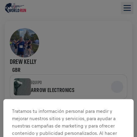
DREW KELLY
GBR
EQUIPO
ARROW ELECTRONICS
RESUMEN DE RECAUDACIÓN DE FONDOS
Tratamos tu información personal para medir y
mejorar nuestros sitios y servicios, para ayudar a
0,00 US$ ALCANZADOS DE
nuestras campañas de marketing y para ofrecer
0,00 US$ OBJETIVO
contenido y publicidad personalizados. Al hacer