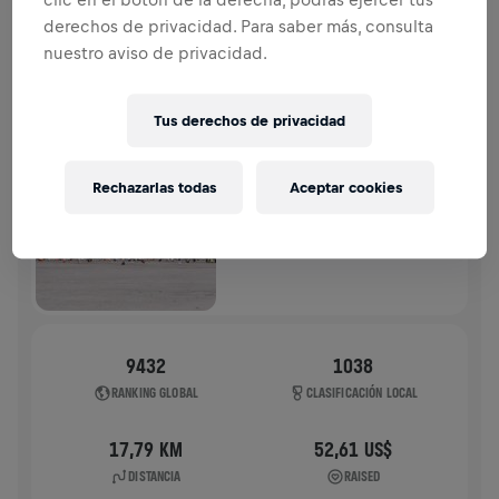
derechos de privacidad. Para saber más, consulta
HISTORIA
nuestro aviso de privacidad.
WINGS FOR LIFE WORLD RUN
2025
Tus derechos de privacidad
FLAGSHIP RUN
Rechazarlas todas
Aceptar cookies
MUNICH
04 may. 2025
11:00 UTC
9432
1038
RANKING GLOBAL
CLASIFICACIÓN LOCAL
17,79 KM
52,61 US$
DISTANCIA
RAISED