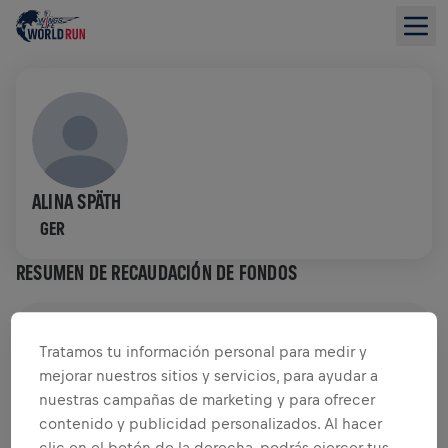
ALINA SPÄTH
GER
RESUMEN DE RECAUDACIÓN DE FONDOS
0,00 US$ ALCANZADOS DE
0,00 US$ OBJETIVO
Tratamos tu información personal para medir y
mejorar nuestros sitios y servicios, para ayudar a
RECAUDACIÓN DE FONDOS
DONAR
nuestras campañas de marketing y para ofrecer
¡Dona para marcar la diferencia! El 100% de lo
contenido y publicidad personalizados. Al hacer
recaudado va a la investigación de médula.
clic en el botón de la derecha, podrás ejercer tus