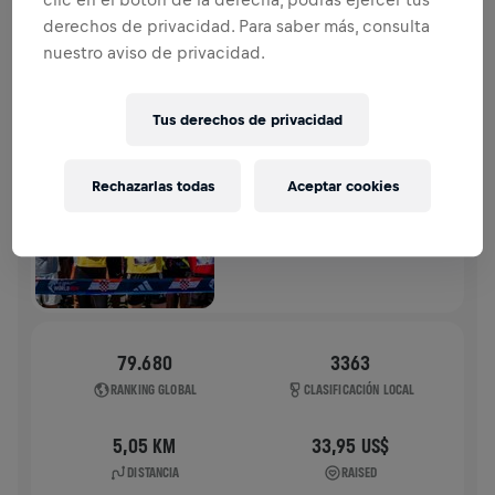
derechos de privacidad. Para saber más, consulta
HISTORIA
nuestro aviso de privacidad.
WINGS FOR LIFE WORLD RUN
2025
Tus derechos de privacidad
FLAGSHIP RUN
Rechazarlas todas
Aceptar cookies
ZADAR
04 may. 2025
11:00 UTC
79.680
3363
RANKING GLOBAL
CLASIFICACIÓN LOCAL
5,05 KM
33,95 US$
DISTANCIA
RAISED