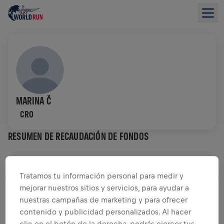
MARINA Č
CRO
RESUMEN DE RECAUDACIÓN DE FONDOS
0,00 US$ ALCANZADOS DE
0,00 US$ OBJETIVO
Tratamos tu información personal para medir y
mejorar nuestros sitios y servicios, para ayudar a
RECAUDACIÓN DE FONDOS
DONAR
nuestras campañas de marketing y para ofrecer
¡Dona para marcar la diferencia! El 100% de lo
contenido y publicidad personalizados. Al hacer
recaudado va a la investigación de médula.
clic en el botón de la derecha, podrás ejercer tus