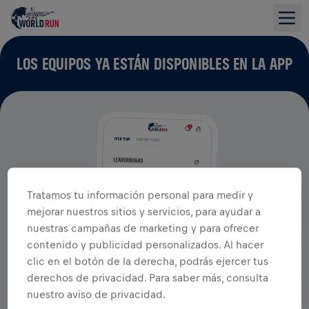
LOS EQUIPOS YA ESTÁN DISPONIBLES EN LA APP
Tratamos tu información personal para medir y
mejorar nuestros sitios y servicios, para ayudar a
nuestras campañas de marketing y para ofrecer
contenido y publicidad personalizados. Al hacer
clic en el botón de la derecha, podrás ejercer tus
derechos de privacidad. Para saber más, consulta
nuestro aviso de privacidad.