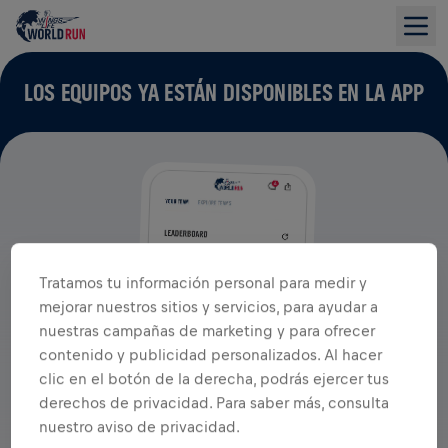
LOS EQUIPOS YA ESTÁN DISPONIBLES EN LA APP
Tratamos tu información personal para medir y
mejorar nuestros sitios y servicios, para ayudar a
nuestras campañas de marketing y para ofrecer
contenido y publicidad personalizados. Al hacer
clic en el botón de la derecha, podrás ejercer tus
derechos de privacidad. Para saber más, consulta
nuestro aviso de privacidad.