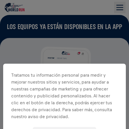
LOS EQUIPOS YA ESTÁN DISPONIBLES EN LA APP
Tratamos tu información personal para medir y
mejorar nuestros sitios y servicios, para ayudar a
nuestras campañas de marketing y para ofrecer
contenido y publicidad personalizados. Al hacer
clic en el botón de la derecha, podrás ejercer tus
derechos de privacidad. Para saber más, consulta
nuestro aviso de privacidad.