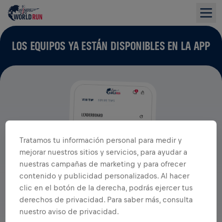
LOS EQUIPOS YA ESTÁN DISPONIBLES EN LA APP
Tratamos tu información personal para medir y
mejorar nuestros sitios y servicios, para ayudar a
nuestras campañas de marketing y para ofrecer
contenido y publicidad personalizados. Al hacer
clic en el botón de la derecha, podrás ejercer tus
derechos de privacidad. Para saber más, consulta
nuestro aviso de privacidad.