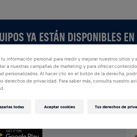
UIPOS YA ESTÁN DISPONIBLES EN
tu información personal para medir y mejorar nuestros sitios y s
dar a nuestras campañas de marketing y para ofrecer contenido
d personalizados. Al hacer clic en el botón de la derecha, podr
us derechos de privacidad. Para saber más, consulta nuestro av
ad.
 APP
po o creando el tuyo, explora todo sobre los Equipos
zarlas todas
Aceptar cookies
Tus derechos de priv
u tabla de clasificación y celebra con todos.