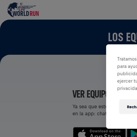
LOS EQ
Tratamos 
para ayu
publicida
ejercer t
privacid
VER EQUIPOS EN LA
Ya sea que estés en un equi
Recha
en la app: chatea, rastrea t