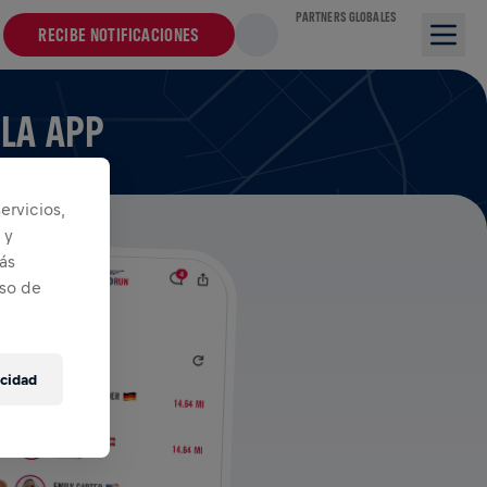
PARTNERS GLOBALES
RECIBE NOTIFICACIONES
 LA APP
ervicios,
 y
ás
iso de
acidad