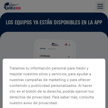
LOS EQUIPOS YA ESTÁN DISPONIBLES EN LA APP
Tratamos tu información personal para medir y
mejorar nuestros sitios y servicios, para ayudar a
nuestras campañas de marketing y para ofrecer
contenido y publicidad personalizados. Al hacer
clic en el botón de la derecha, podrás ejercer tus
derechos de privacidad. Para saber más, consulta
nuestro aviso de privacidad.