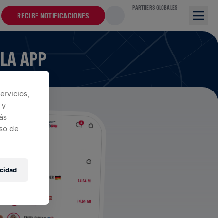
PARTNERS GLOBALES
RECIBE NOTIFICACIONES
 LA APP
ervicios,
 y
ás
iso de
acidad