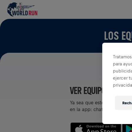
LOS EQ
Tratamos 
para ayu
publicida
ejercer t
privacid
VER EQUIPOS EN LA
Ya sea que estés en un equi
Recha
en la app: chatea, rastrea t