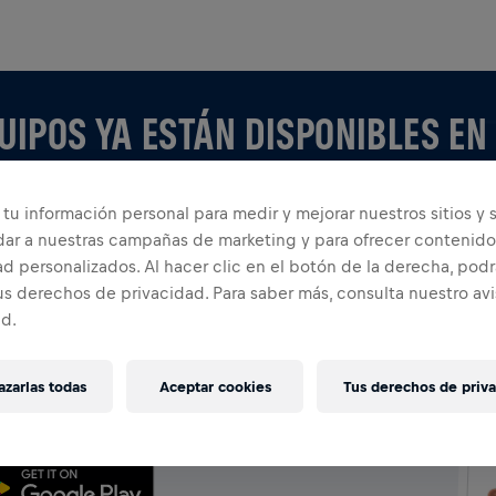
UIPOS YA ESTÁN DISPONIBLES EN
tu información personal para medir y mejorar nuestros sitios y s
dar a nuestras campañas de marketing y para ofrecer contenido
d personalizados. Al hacer clic en el botón de la derecha, podr
us derechos de privacidad. Para saber más, consulta nuestro av
ad.
 APP
po o creando el tuyo, explora todo sobre los Equipos
zarlas todas
Aceptar cookies
Tus derechos de priv
u tabla de clasificación y celebra con todos.