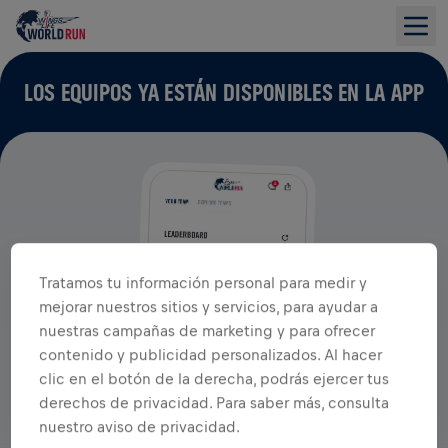
LOS EQUIPOS YA ESTÁN DISPONIBLES EN LA APP
Tratamos tu información personal para medir y
mejorar nuestros sitios y servicios, para ayudar a
nuestras campañas de marketing y para ofrecer
contenido y publicidad personalizados. Al hacer
clic en el botón de la derecha, podrás ejercer tus
derechos de privacidad. Para saber más, consulta
nuestro aviso de privacidad.