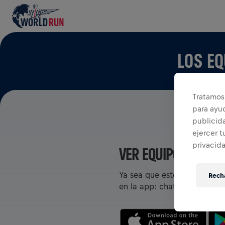
LOS EQ
Tratamos 
para ayu
publicida
ejercer t
privacid
VER EQUIPOS EN LA
Ya sea que estés en un equi
Recha
en la app: chatea, rastrea t