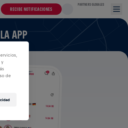
PARTNERS GLOBALES
RECIBE NOTIFICACIONES
 LA APP
ervicios,
 y
ás
iso de
acidad