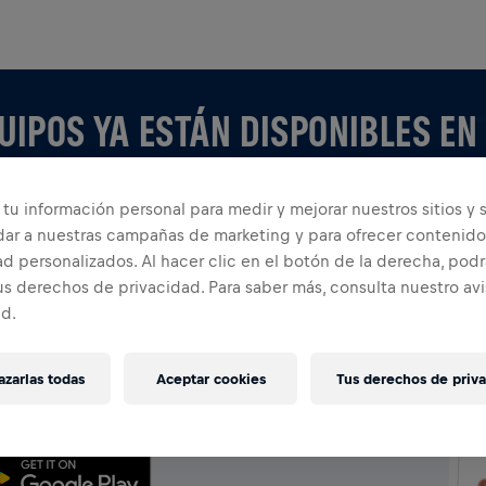
UIPOS YA ESTÁN DISPONIBLES EN
tu información personal para medir y mejorar nuestros sitios y s
dar a nuestras campañas de marketing y para ofrecer contenido
d personalizados. Al hacer clic en el botón de la derecha, podr
us derechos de privacidad. Para saber más, consulta nuestro av
ad.
 APP
po o creando el tuyo, explora todo sobre los Equipos
zarlas todas
Aceptar cookies
Tus derechos de priv
u tabla de clasificación y celebra con todos.