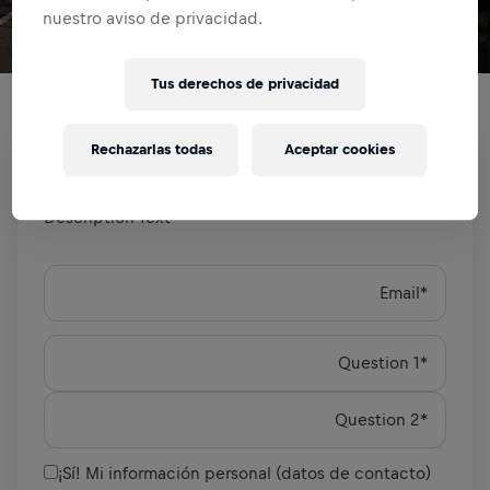
nuestro aviso de privacidad.
Tus derechos de privacidad
Some description text goes here
Rechazarlas todas
Aceptar cookies
SURVEY
Description Text
Email
*
Question 1
*
Question 2
*
¡Sí! Mi información personal (datos de contacto)