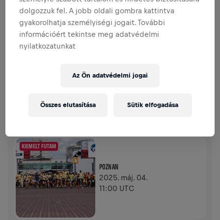
dolgozzuk fel. A jobb oldali gombra kattintva
gyakorolhatja személyiségi jogait. További
0,00 USD GYŰLT ÖSSZE
0,00 USD A CÉLBÓL
információért tekintse meg adatvédelmi
nyilatkozatunkat
ADOMÁNYGYŰJTÉS
ADOMÁNYOZÁS
Adományozz a változásért! Az adományod 100%‑át a
gerincvelő‑kutatásra fordítják.
Az Ön adatvédelmi jogai
TÖRTÉNETÜNK
Összes elutasítása
Sütik elfogadása
WINGS FOR LIFE WORLD RUN
2025
KIEMELT FUTAM
POZNAN
2025. máj. 04.
11:00 UTC