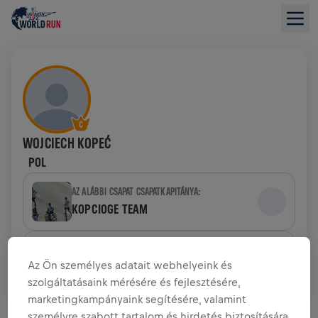
WOJCIECH KOPEĆ
POL
AZ ALÁBBI CSAPAT CSAPATKAPITÁNYA:
KOPCIOGE TEAM
CSAPAT
Az Ön személyes adatait webhelyeink és
RED BULLS & FRIENDS
szolgáltatásaink mérésére és fejlesztésére,
marketingkampányaink segítésére, valamint
ADOMÁNYGYŰJTÉS ÁTTEKINTÉSE
személyre szabott tartalom és hirdetés biztosítására