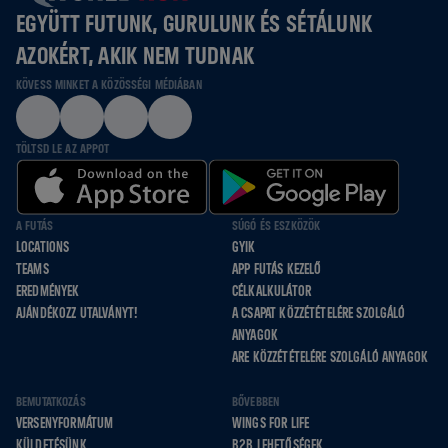
EGYÜTT FUTUNK, GURULUNK ÉS SÉTÁLUNK
AZOKÉRT, AKIK NEM TUDNAK
KÖVESS MINKET A KÖZÖSSÉGI MÉDIÁBAN
TÖLTSD LE AZ APPOT
A FUTÁS
SÚGÓ ÉS ESZKÖZÖK
LOCATIONS
GYIK
TEAMS
APP FUTÁS KEZELŐ
EREDMÉNYEK
CÉLKALKULÁTOR
AJÁNDÉKOZZ UTALVÁNYT!
A CSAPAT KÖZZÉTÉTELÉRE SZOLGÁLÓ
ANYAGOK
ARE KÖZZÉTÉTELÉRE SZOLGÁLÓ ANYAGOK
BEMUTATKOZÁS
BŐVEBBEN
VERSENYFORMÁTUM
WINGS FOR LIFE
KÜLDETÉSÜNK
B2B LEHETŐSÉGEK