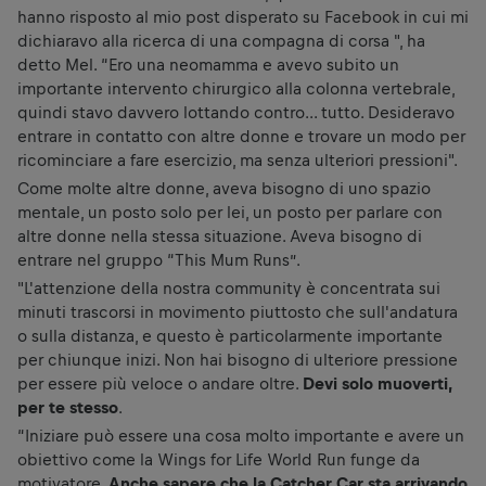
hanno risposto al mio post disperato su Facebook in cui mi
dichiaravo alla ricerca di una compagna di corsa ", ha
detto Mel. “Ero una neomamma e avevo subito un
importante intervento chirurgico alla colonna vertebrale,
quindi stavo davvero lottando contro... tutto. Desideravo
entrare in contatto con altre donne e trovare un modo per
ricominciare a fare esercizio, ma senza ulteriori pressioni".
Come molte altre donne, aveva bisogno di uno spazio
mentale, un posto solo per lei, un posto per parlare con
altre donne nella stessa situazione. Aveva bisogno di
entrare nel gruppo “This Mum Runs”.
"L'attenzione della nostra community è concentrata sui
minuti trascorsi in movimento piuttosto che sull'andatura
o sulla distanza, e questo è particolarmente importante
per chiunque inizi. Non hai bisogno di ulteriore pressione
per essere più veloce o andare oltre.
Devi solo muoverti,
per te stesso
.
“Iniziare può essere una cosa molto importante e avere un
obiettivo come la Wings for Life World Run funge da
motivatore.
Anche sapere che la Catcher Car sta arrivando