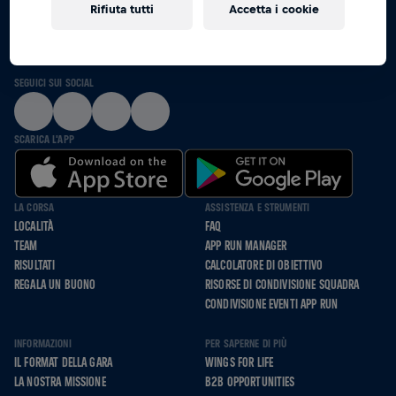
Rifiuta tutti
Accetta i cookie
INSIEME CORRIAMO, SPINGIAMO E CAMMINIAMO
PER CHI NON PUÒ
SEGUICI SUI SOCIAL
SCARICA L'APP
LA CORSA
ASSISTENZA E STRUMENTI
LOCALITÀ
FAQ
TEAM
APP RUN MANAGER
RISULTATI
CALCOLATORE DI OBIETTIVO
REGALA UN BUONO
RISORSE DI CONDIVISIONE SQUADRA
CONDIVISIONE EVENTI APP RUN
INFORMAZIONI
PER SAPERNE DI PIÙ
IL FORMAT DELLA GARA
WINGS FOR LIFE
LA NOSTRA MISSIONE
B2B OPPORTUNITIES