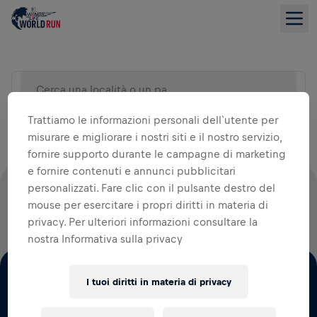
Cerca una località o un paese)
VISUALIZZA ELENCO
Trattiamo le informazioni personali dell`utente per
misurare e migliorare i nostri siti e il nostro servizio,
fornire supporto durante le campagne di marketing
e fornire contenuti e annunci pubblicitari
personalizzati. Fare clic con il pulsante destro del
IL 100% DI TUTTE LE QUOTE DI ISCRIZIONE ANDRÀ ALLA
mouse per esercitare i propri diritti in materia di
RICERCA SUL MIDOLLO SPINALE
privacy. Per ulteriori informazioni consultare la
nostra Informativa sulla privacy
I tuoi diritti in materia di privacy