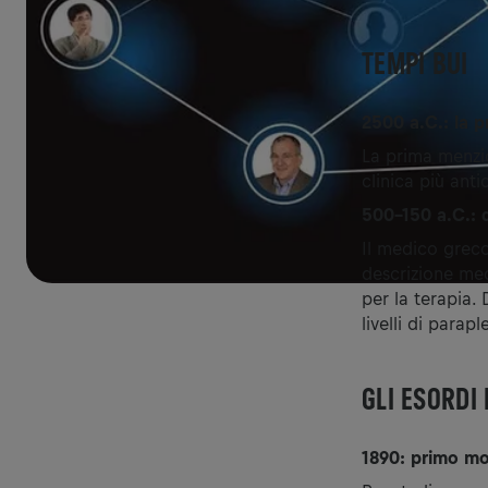
TEMPI BUI
2500 a.C.: la p
La prima menzio
clinica più ant
500-150 a.C.: d
Il medico greco
descrizione med
per la terapia. 
livelli di parapl
GLI ESORDI
1890: primo mo