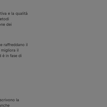
iva e la qualità
metodi
one dei
e raffreddano il
migliora il
 è in fase di
scrivono la
 anche