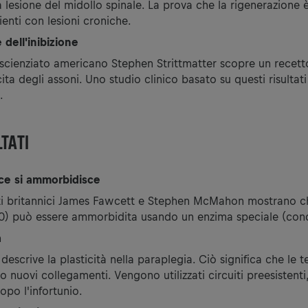
lesione del midollo spinale. La prova che la rigenerazione è
ienti con lesioni croniche.
 dell'inibizione
roscienziato americano Stephen Strittmatter scopre un recet
cita degli assoni. Uno studio clinico basato su questi risultat
.
LTATI
ice si ammorbidisce
ati britannici James Fawcett e Stephen McMahon mostrano ch
90) può essere ammorbidita usando un enzima speciale (cond
à
escrive la plasticità nella paraplegia. Ciò significa che le t
 nuovi collegamenti. Vengono utilizzati circuiti preesistenti
opo l'infortunio.