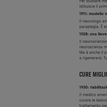
Per studiare me
istituisce il pr
1911: modello m
Il neurologo am
paraplegia. È e
1928: una liev
Il neuroscienzi
neuroscienza mod
Ma è anche il p
a rigenerarsi. T
CURE MIGLI
1930: riabilitaz
Il medico amer
curare le lesion
trattamento per