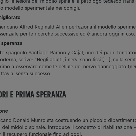
glio le lesioni del midollo spinale, il patologo tedesco Han
imo modello sperimentale nei conigli.
igliorato
ericano Alfred Reginald Allen perfeziona il modello sperime
ssenziale per le ricerche successive ed è ancora oggi in uso.
e speranza
ato spagnolo Santiago Ramón y Cajal, uno dei padri fondator
erna, scrive: "Negli adulti, i nervi sono fissi [...], nulla sem
rimo a osservare come le cellule del nervo danneggiato (ne
uttavia, senza successo.
ORI E PRIMA SPERANZA
ione
icano Donald Munro sta costruendo un piccolo dipartiment
i del midollo spinale. Introduce il concetto di riabilitazione -
 il recupero funzionale fino ad oggi.