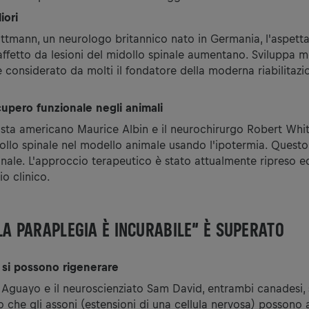
iori
mann, un neurologo britannico nato in Germania, l'aspettat
è affetto da lesioni del midollo spinale aumentano. Sviluppa 
 considerato da molti il ​​fondatore della moderna riabilitazi
cupero funzionale negli animali
ista americano Maurice Albin e il neurochirurgo Robert Whit
ollo spinale nel modello animale usando l'ipotermia. Questo 
nale. L'approccio terapeutico è stato attualmente ripreso ed
io clinico.
LA PARAPLEGIA È INCURABILE” È SUPERATO
i si possono rigenerare
t Aguayo e il neuroscienziato Sam David, entrambi canadesi, 
o che gli assoni (estensioni di una cellula nervosa) possono