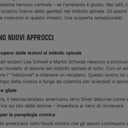
sistema nervoso centrale - se l'ambiente è giusto. Nei ratti, 
 sciatico (nervo della gamba) nel midollo spinale. Gli assoni
e crescono in questo innesto. Una scoperta sensazionale!
NO NUOVI APPROCCI
upero delle lesioni al midollo spinale
iati svizzeri Lisa Schnell e Martin Schwab riescono a promuo
 un modello di lesione del midollo spinale di ratto. Con un an
re l' "inibizione" e ottenere un recupero. Questo lavoro ha
ampo della ricerca e funge da calamita per scienziati e spons
ce gliale
lta, il neuroscienziato americano Jerry Silver descrive come l
trice sul sito della lesione - impedisce ai nervi di ricrescere.
per la paraplegia cronica
ato americano John Houlé mostra che gli assoni continuano a