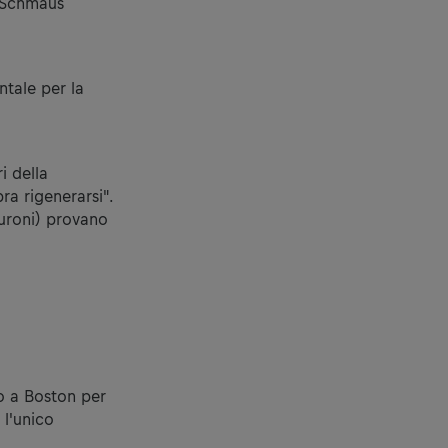
s Schmaus
ntale per la
i della
bra rigenerarsi".
uroni) provano
o a Boston per
 l'unico