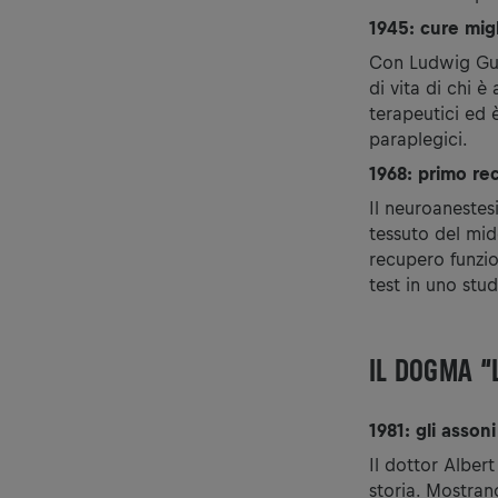
1945: cure migl
Con Ludwig Gutt
di vita di chi 
terapeutici ed è
paraplegici.
1968: primo re
Il neuroanestes
tessuto del mid
recupero funzio
test in uno stud
IL DOGMA “
1981: gli asson
Il dottor Alber
storia. Mostran