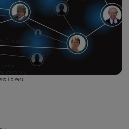
h. È la cartella
la prima
da stretching
no i diversi