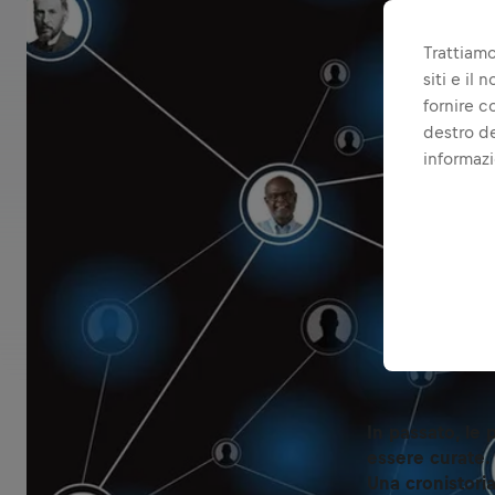
Trattiamo
siti e il
fornire c
destro de
informazi
In passato, le
essere curate. 
Una cronistoria 