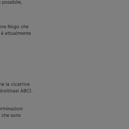
 possibile,
tore Nogo che
i è attualmente
e la cicatrice
roitinasi ABC).
erminazioni
, che sono