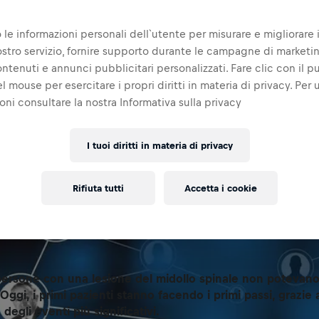
 le informazioni personali dell`utente per misurare e migliorare i
 nostro servizio, fornire supporto durante le campagne di marketi
ontenuti e annunci pubblicitari personalizzati. Fare clic con il p
l mouse per esercitare i propri diritti in materia di privacy. Per u
oni consultare la nostra Informativa sulla privacy
I tuoi diritti in materia di privacy
Rifiuta tutti
Accetta i cookie
 persone con una lesione del midollo spinale non potev
Oggi, i primi pazienti stanno facendo i primi passi, grazie a
degli eventi più significativi.