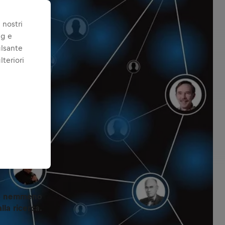
 nostri
ng e
ulsante
lteriori
ano nemmeno
lla ricerca.