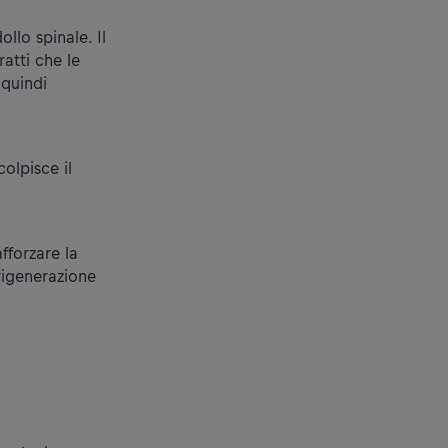
ollo spinale. Il
atti che le
 quindi
olpisce il
fforzare la
rigenerazione