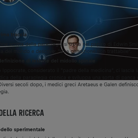
rima traccia
ne scritta della paraplegia si trova nel papiro di Edwin Smit
ica del mondo e descrive: "Una condizione non trattabile".
efinizione di lesione del midollo spinale
 Ippocrate, considerato il "padre della medicina", ci lascia 
ica della paraplegia cronica e sviluppa una sorta di panca 
Diversi secoli dopo, i medici greci Aretaeus e Galen definisco
egia.
 DELLA RICERCA
dello sperimentale