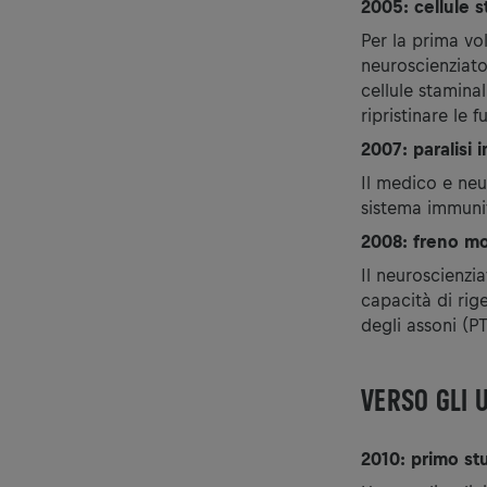
2005: cellule s
Per la prima vol
neuroscienziato
cellule stamina
ripristinare le f
2007: paralisi 
Il medico e neu
sistema immunita
2008: freno mo
Il neuroscienzi
capacità di rig
degli assoni (P
VERSO GLI 
2010: primo stu