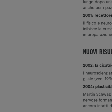
lungo dopo una 
anche per i paz
2001: recettore
Il fisico e neu
inibisce la cres
in preparazione
NUOVI RISU
2002: la cicatr
I neuroscienzi
gliale (vedi 19
2004: plasticit
Martin Schwab d
nervose formano
ancora intatti d