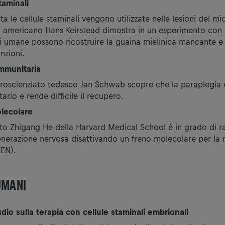
taminali
ta le cellule staminali vengono utilizzate nelle lesioni del mid
 americano Hans Keirstead dimostra in un esperimento con r
li umane possono ricostruire la guaina mielinica mancante e
unzioni.
immunitaria
roscienziato tedesco Jan Schwab scopre che la paraplegia c
rio e rende difficile il recupero.
lecolare
ato Zhigang He della Harvard Medical School è in grado di ra
enerazione nervosa disattivando un freno molecolare per la 
TEN).
UMANI
dio sulla terapia con cellule staminali embrionali