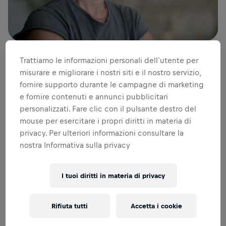
Trattiamo le informazioni personali dell`utente per
misurare e migliorare i nostri siti e il nostro servizio,
fornire supporto durante le campagne di marketing
e fornire contenuti e annunci pubblicitari
personalizzati. Fare clic con il pulsante destro del
mouse per esercitare i propri diritti in materia di
privacy. Per ulteriori informazioni consultare la
nostra Informativa sulla privacy
I tuoi diritti in materia di privacy
Sam Bloom
, la cui storia ha ispirato un film di successo, ha
Rifiuta tutti
Accetta i cookie
un messaggio potente sull'affrontare le sfide della vita.
Otto anni fa, l'infermiera australiana si stava godendo una