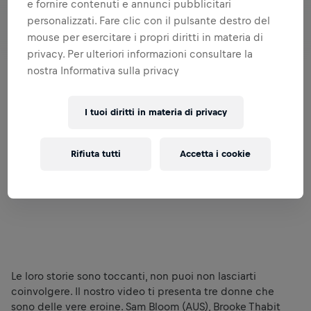
e fornire contenuti e annunci pubblicitari
personalizzati. Fare clic con il pulsante destro del
mouse per esercitare i propri diritti in materia di
privacy. Per ulteriori informazioni consultare la
nostra Informativa sulla privacy
I tuoi diritti in materia di privacy
Rifiuta tutti
Accetta i cookie
Le loro storie sono toccanti, non puoi non lasciarti
coinvolgere. Il nostro video ti presenta tre donne che
sono delle vere eroine. Sam Bloom (AUS), Brooke Thabit