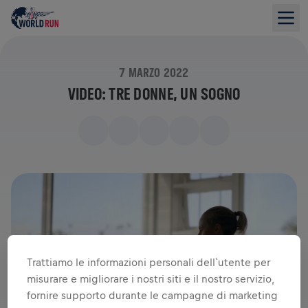
7 MARZO 2022
VIDEO: TRE DONNE, UN SOGNO
Trattiamo le informazioni personali dell`utente per
misurare e migliorare i nostri siti e il nostro servizio,
fornire supporto durante le campagne di marketing