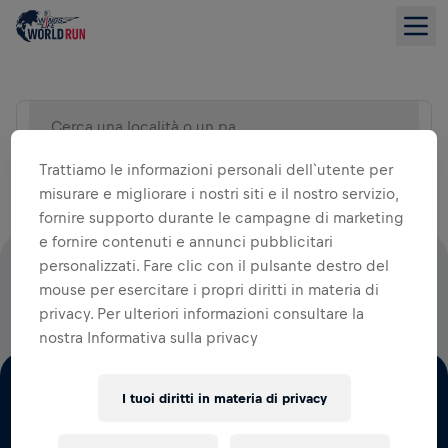
Cerca una località o un paese)
VISUALIZZA ELENCO
Trattiamo le informazioni personali dell`utente per
misurare e migliorare i nostri siti e il nostro servizio,
fornire supporto durante le campagne di marketing
e fornire contenuti e annunci pubblicitari
personalizzati. Fare clic con il pulsante destro del
IL 100% DI TUTTE LE QUOTE DI ISCRIZIONE ANDRÀ ALLA
mouse per esercitare i propri diritti in materia di
RICERCA SUL MIDOLLO SPINALE
privacy. Per ulteriori informazioni consultare la
nostra Informativa sulla privacy
I tuoi diritti in materia di privacy