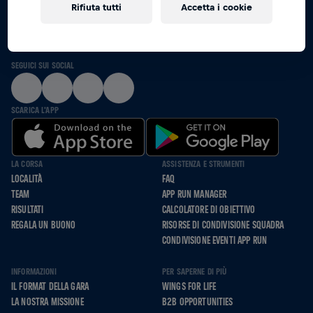
Rifiuta tutti
Accetta i cookie
INSIEME CORRIAMO, SPINGIAMO E CAMMINIAMO
PER CHI NON PUÒ
SEGUICI SUI SOCIAL
SCARICA L'APP
LA CORSA
ASSISTENZA E STRUMENTI
LOCALITÀ
FAQ
TEAM
APP RUN MANAGER
RISULTATI
CALCOLATORE DI OBIETTIVO
REGALA UN BUONO
RISORSE DI CONDIVISIONE SQUADRA
CONDIVISIONE EVENTI APP RUN
INFORMAZIONI
PER SAPERNE DI PIÙ
IL FORMAT DELLA GARA
WINGS FOR LIFE
LA NOSTRA MISSIONE
B2B OPPORTUNITIES