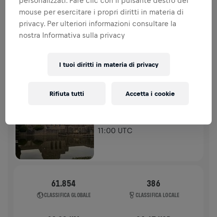
personalizzati. Fare clic con il pulsante destro del
spinale.
mouse per esercitare i propri diritti in materia di
privacy. Per ulteriori informazioni consultare la
STORIA
nostra Informativa sulla privacy
WINGS FOR LIFE WORLD RUN - CONDIVIDI IL TUO OBIETTIVO
I tuoi diritti in materia di privacy
2025
APP RUN
Rifiuta tutti
Accetta i cookie
TOKYO
04 mag 2025
11:00 UTC
61.854
386
CLASSIFICA GLOBALE
CLASSIFICA LOCALE