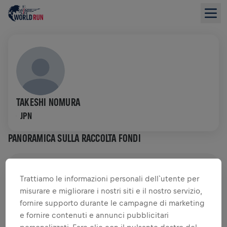
TAKESHI NOMURA
JPN
PANORAMICA SULLA RACCOLTA FONDI
0,00 USD RACCOLTO DI
0,00 USD OBIETTIVO
Trattiamo le informazioni personali dell`utente per
misurare e migliorare i nostri siti e il nostro servizio,
RACCOLTA FONDI
DONA
fornire supporto durante le campagne di marketing
Dona per fare la differenza! Il 100% della tua
e fornire contenuti e annunci pubblicitari
donazione viene devoluto alla ricerca sul midollo