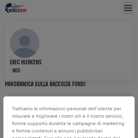
ERIC HURKENS
NED
PANORAMICA SULLA RACCOLTA FONDI
0,00 USD RACCOLTO DI
0,00 USD OBIETTIVO
Trattiamo le informazioni personali dell`utente per
misurare e migliorare i nostri siti e il nostro servizio,
RACCOLTA FONDI
DONA
fornire supporto durante le campagne di marketing
Dona per fare la differenza! Il 100% della tua
e fornire contenuti e annunci pubblicitari
donazione viene devoluto alla ricerca sul midollo