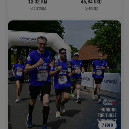
13,02 KM
46,84 USD
DISTANZA
RAISED
7 FOTO