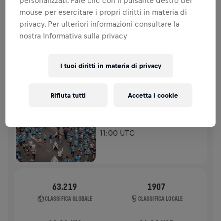
personalizzati. Fare clic con il pulsante destro del
spinale.
mouse per esercitare i propri diritti in materia di
privacy. Per ulteriori informazioni consultare la
STORIA
nostra Informativa sulla privacy
WINGS FOR LIFE WORLD RUN - CONDIVIDI IL TUO OBIETTIVO
I tuoi diritti in materia di privacy
2026
FLAGSHIP RUN
Rifiuta tutti
Accetta i cookie
BREDA
10 mag 2026
11:00 UTC
63.219
1907
CLASSIFICA GLOBALE
CLASSIFICA LOCALE