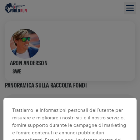
ARON ANDERSON
SWE
PANORAMICA SULLA RACCOLTA FONDI
0,00 USD RACCOLTO DI
0,00 USD OBIETTIVO
Trattiamo le informazioni personali dell`utente per
misurare e migliorare i nostri siti e il nostro servizio,
RACCOLTA FONDI
DONA
fornire supporto durante le campagne di marketing
Dona per fare la differenza! Il 100% della tua
e fornire contenuti e annunci pubblicitari
donazione viene devoluto alla ricerca sul midollo