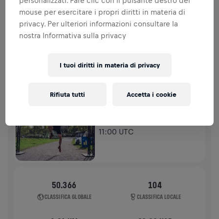
personalizzati. Fare clic con il pulsante destro del
spinale.
mouse per esercitare i propri diritti in materia di
privacy. Per ulteriori informazioni consultare la
STORIA
nostra Informativa sulla privacy
WINGS FOR LIFE WORLD RUN - CONDIVIDI IL TUO OBIETTIVO
I tuoi diritti in materia di privacy
2022
APP RUN
Rifiuta tutti
Accetta i cookie
STOCKHOLM
08 mag 2022
11:00 UTC
50.366
104
CLASSIFICA GLOBALE
CLASSIFICA LOCALE