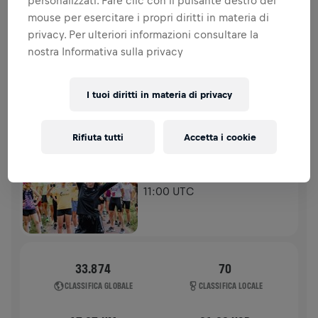
personalizzati. Fare clic con il pulsante destro del
spinale.
mouse per esercitare i propri diritti in materia di
privacy. Per ulteriori informazioni consultare la
STORIA
nostra Informativa sulla privacy
WINGS FOR LIFE WORLD RUN - CONDIVIDI IL TUO OBIETTIVO
I tuoi diritti in materia di privacy
2025
APP RUN
Rifiuta tutti
Accetta i cookie
WARSZAWA PARK SKARYSZEWSKI
04 mag 2025
11:00 UTC
33.874
70
CLASSIFICA GLOBALE
CLASSIFICA LOCALE