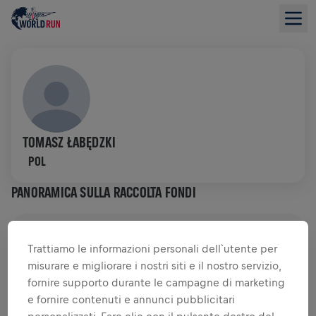
TOMASZ ŁABĘDZKI
POL
PANORAMICA SULLA RACCOLTA FONDI
0,00 USD RACCOLTO DI
0,00 USD OBIETTIVO
Trattiamo le informazioni personali dell`utente per
misurare e migliorare i nostri siti e il nostro servizio,
RACCOLTA FONDI
DONA
fornire supporto durante le campagne di marketing
Dona per fare la differenza! Il 100% della tua
e fornire contenuti e annunci pubblicitari
donazione viene devoluto alla ricerca sul midollo