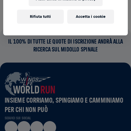
spinale.
Rifiuta tutti
Accetta i cookie
IL 100% DI TUTTE LE QUOTE DI ISCRIZIONE ANDRÀ ALLA
RICERCA SUL MIDOLLO SPINALE
INSIEME CORRIAMO, SPINGIAMO E CAMMINIAMO
PER CHI NON PUÒ
SEGUICI SUI SOCIAL