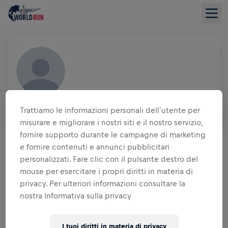
JAN LEWANDOWSKI
Trattiamo le informazioni personali dell`utente per
GER
misurare e migliorare i nostri siti e il nostro servizio,
fornire supporto durante le campagne di marketing
PANORAMICA SULLA RACCOLTA FONDI
e fornire contenuti e annunci pubblicitari
personalizzati. Fare clic con il pulsante destro del
0,00 USD RACCOLTO DI
0,00 USD OBIETTIVO
mouse per esercitare i propri diritti in materia di
privacy. Per ulteriori informazioni consultare la
RACCOLTA FONDI
DONA
nostra Informativa sulla privacy
Dona per fare la differenza! Il 100% della tua
donazione viene devoluto alla ricerca sul midollo
I tuoi diritti in materia di privacy