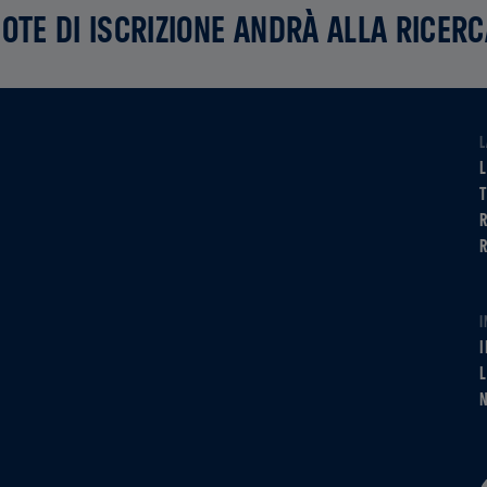
UOTE DI ISCRIZIONE ANDRÀ ALLA RICER
L
L
R
I
I
L
N