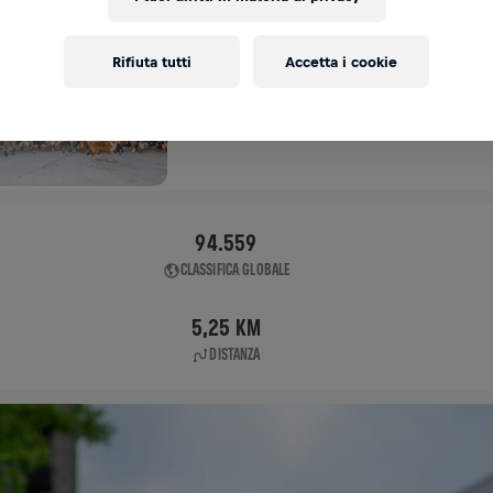
APP RUN
Rifiuta tutti
Accetta i cookie
SINGAPORE
04 mag 2025
11:00 UTC
94.559
CLASSIFICA GLOBALE
5,25 KM
DISTANZA