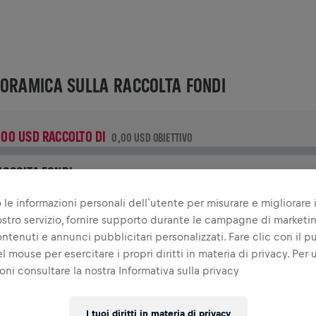
ORAMICA SULLA RACCOLTA FONDI
,00 USD RACCOLTO DI
0,00 USD OBIETTIVO
ACCOLTA FONDI
ona per fare la differenza! Il 100% della tua donazione viene
 le informazioni personali dell`utente per misurare e migliorare i
evoluto alla ricerca sul midollo spinale.
 nostro servizio, fornire supporto durante le campagne di marketi
ontenuti e annunci pubblicitari personalizzati. Fare clic con il p
RIA
l mouse per esercitare i propri diritti in materia di privacy. Per u
oni consultare la nostra Informativa sulla privacy
INGS FOR LIFE WORLD RUN - CONDIVIDI IL TUO OBIETTIVO
20
I tuoi diritti in materia di privacy