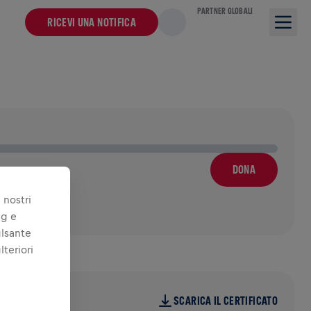
PARTNER GLOBALI
RICEVI UNA NOTIFICA
DONA
 nostri
ng e
ulsante
lteriori
25
SCARICA IL CERTIFICATO