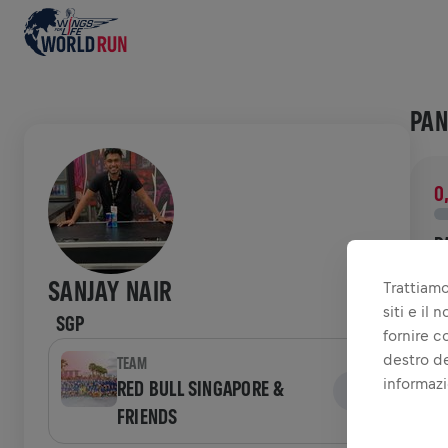
PAN
0
R
D
SANJAY NAIR
Trattiamo
d
siti e il
SGP
fornire c
STO
destro de
TEAM
informazi
RED BULL SINGAPORE &
FRIENDS
W