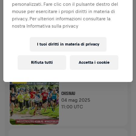
personalizzati. Fare clic con il pulsante destro del
RACCOLTA FONDI
DONA
mouse per esercitare i propri diritti in materia di
Dona per fare la differenza! Il 100% della tua
privacy. Per ulteriori informazioni consultare la
donazione viene devoluto alla ricerca sul midollo
nostra Informativa sulla privacy
spinale.
STORIA
I tuoi diritti in materia di privacy
WINGS FOR LIFE WORLD RUN - CONDIVIDI IL TUO OBIETTIVO
Rifiuta tutti
Accetta i cookie
2025
APP RUN
CHISINAU
04 mag 2025
11:00 UTC