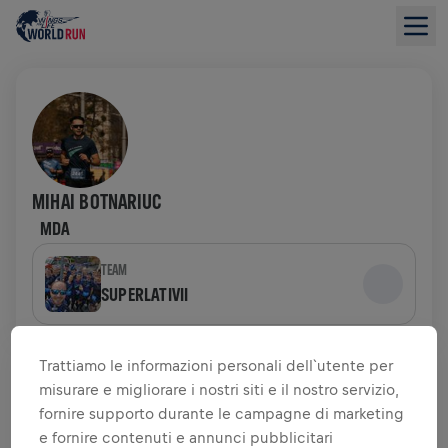
MIHAI BOTNARIUC
MDA
TEAM
SUPERLATIVII
PANORAMICA SULLA RACCOLTA FONDI
Trattiamo le informazioni personali dell`utente per
misurare e migliorare i nostri siti e il nostro servizio,
0,00 USD RACCOLTO DI
fornire supporto durante le campagne di marketing
0,00 USD OBIETTIVO
e fornire contenuti e annunci pubblicitari