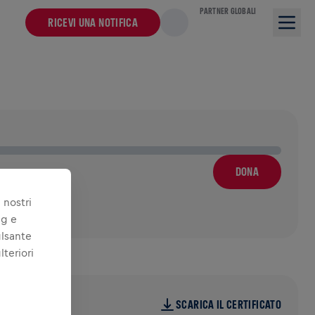
PARTNER GLOBALI
RICEVI UNA NOTIFICA
DONA
 nostri
ng e
ulsante
lteriori
24
SCARICA IL CERTIFICATO