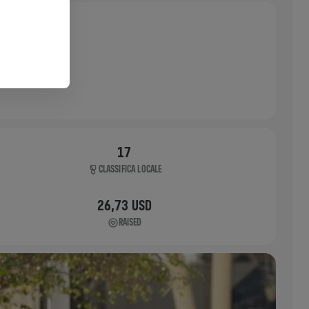
17
CLASSIFICA LOCALE
26,73 USD
RAISED