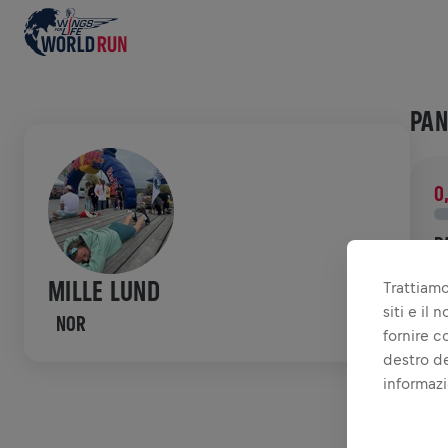
PAN
0
R
D
MILLE LUND
Trattiamo
d
siti e il
NOR
fornire c
STO
destro de
informazi
W