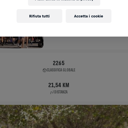
APP RUN
Rifiuta tutti
Accetta i cookie
FORNEBU
05 mag 2024
11:00 UTC
2265
CLASSIFICA GLOBALE
21,54 KM
DISTANZA