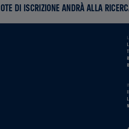
UOTE DI ISCRIZIONE ANDRÀ ALLA RICER
L
L
R
I
I
L
N