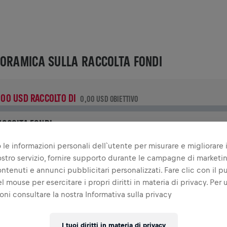
ORAMICA SULLA RACCOLTA FONDI
,00 USD RACCOLTO DI
0,00 USD OBIETTIVO
ACCOLTA FONDI
ona per fare la differenza! Il 100% della tua donazione viene
 le informazioni personali dell`utente per misurare e migliorare i
evoluto alla ricerca sul midollo spinale.
 nostro servizio, fornire supporto durante le campagne di marketi
ontenuti e annunci pubblicitari personalizzati. Fare clic con il p
RIA
l mouse per esercitare i propri diritti in materia di privacy. Per u
oni consultare la nostra Informativa sulla privacy
INGS FOR LIFE WORLD RUN - CONDIVIDI IL TUO OBIETTIVO
20
I tuoi diritti in materia di privacy