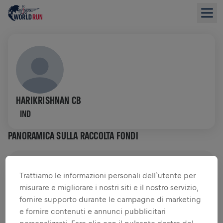
HARIKRISHNAN CB
IND
PANORAMICA SULLA RACCOLTA FONDI
0,00 USD RACCOLTO DI
0,00 USD OBIETTIVO
Trattiamo le informazioni personali dell`utente per
misurare e migliorare i nostri siti e il nostro servizio,
RACCOLTA FONDI
DONA
fornire supporto durante le campagne di marketing
Dona per fare la differenza! Il 100% della tua
e fornire contenuti e annunci pubblicitari
donazione viene devoluto alla ricerca sul midollo