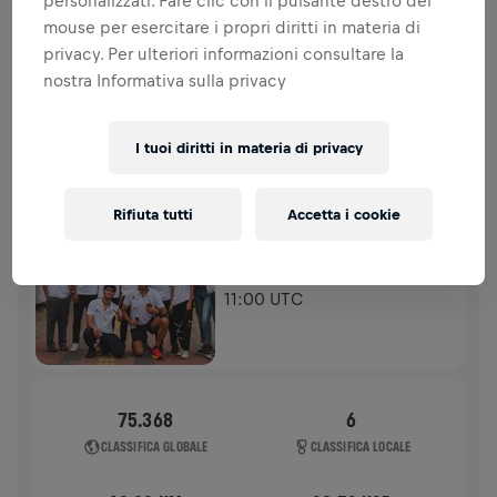
personalizzati. Fare clic con il pulsante destro del
spinale.
mouse per esercitare i propri diritti in materia di
privacy. Per ulteriori informazioni consultare la
STORIA
nostra Informativa sulla privacy
WINGS FOR LIFE WORLD RUN - CONDIVIDI IL TUO OBIETTIVO
I tuoi diritti in materia di privacy
2025
APP RUN
Rifiuta tutti
Accetta i cookie
KOCHI
04 mag 2025
11:00 UTC
75.368
6
CLASSIFICA GLOBALE
CLASSIFICA LOCALE