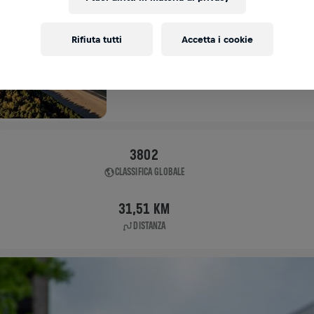
APP RUN
Rifiuta tutti
Accetta i cookie
GDANSK PRZYMORZE
04 mag 2025
11:00 UTC
3802
CLASSIFICA GLOBALE
31,51 KM
DISTANZA