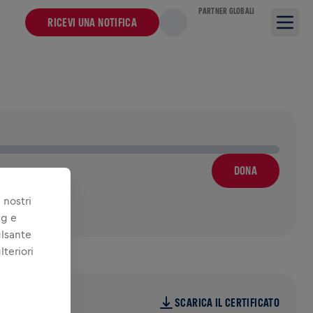
PARTNER GLOBALI
RICEVI UNA NOTIFICA
DONA
 nostri
ng e
ulsante
lteriori
25
SCARICA IL CERTIFICATO