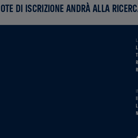
UOTE DI ISCRIZIONE ANDRÀ ALLA RICER
L
L
R
I
I
L
N