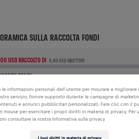
ORAMICA SULLA RACCOLTA FONDI
,00 USD RACCOLTO DI
0,00 USD OBIETTIVO
ACCOLTA FONDI
ona per fare la differenza! Il 100% della tua donazione viene
 le informazioni personali dell`utente per misurare e migliorare i
evoluto alla ricerca sul midollo spinale.
 nostro servizio, fornire supporto durante le campagne di marketi
ontenuti e annunci pubblicitari personalizzati. Fare clic con il p
RIA
l mouse per esercitare i propri diritti in materia di privacy. Per u
oni consultare la nostra Informativa sulla privacy
INGS FOR LIFE WORLD RUN - CONDIVIDI IL TUO OBIETTIVO
20
I tuoi diritti in materia di privacy