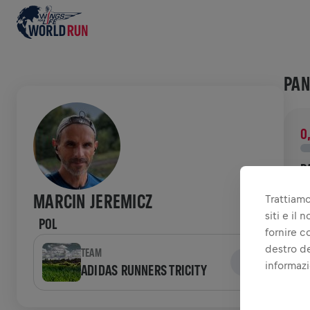
PAN
0
R
D
MARCIN JEREMICZ
Trattiamo
d
siti e il
POL
fornire c
STO
destro de
TEAM
informazi
ADIDAS RUNNERS TRICITY
W