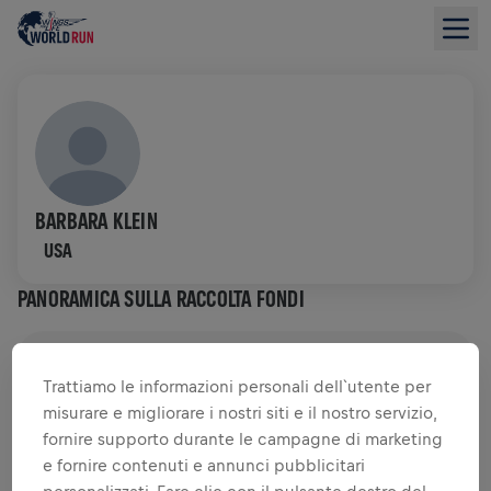
BARBARA KLEIN
USA
PANORAMICA SULLA RACCOLTA FONDI
0,00 USD RACCOLTO DI
0,00 USD OBIETTIVO
Trattiamo le informazioni personali dell`utente per
misurare e migliorare i nostri siti e il nostro servizio,
RACCOLTA FONDI
DONA
fornire supporto durante le campagne di marketing
Dona per fare la differenza! Il 100% della tua
e fornire contenuti e annunci pubblicitari
donazione viene devoluto alla ricerca sul midollo