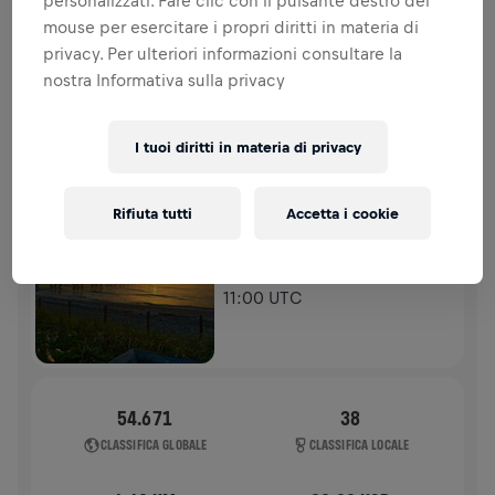
personalizzati. Fare clic con il pulsante destro del
spinale.
mouse per esercitare i propri diritti in materia di
privacy. Per ulteriori informazioni consultare la
STORIA
nostra Informativa sulla privacy
WINGS FOR LIFE WORLD RUN - CONDIVIDI IL TUO OBIETTIVO
I tuoi diritti in materia di privacy
2024
APP RUN
Rifiuta tutti
Accetta i cookie
DANIA BEACH
05 mag 2024
11:00 UTC
54.671
38
CLASSIFICA GLOBALE
CLASSIFICA LOCALE