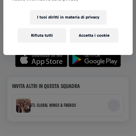
VISUALIZZA SQUADRE NELL'APP
I tuoi diritti in materia di privacy
Che tu sia in una squadra o stia creando la tua, esplora
tutto ciò che riguarda le squadre nell'app: chat,
Rifiuta tutti
Accetta i cookie
monitora la tua classifica e festeggia insieme.
INVITA ALTRI IN QUESTA SQUADRA
ETL GLOBAL WINGS & FRIENDS