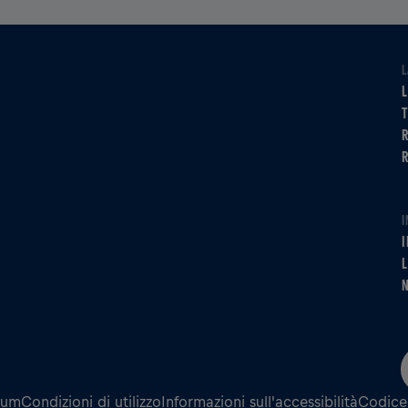
L
L
R
I
I
L
N
sum
Condizioni di utilizzo
Informazioni sull'accessibilità
Codice