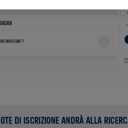
QUADRA
OSE WHO CAN’T
UOTE DI ISCRIZIONE ANDRÀ ALLA RICER