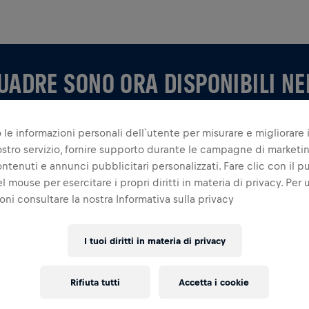
UADRE SONO ORA DISPONIBILI NE
 le informazioni personali dell`utente per misurare e migliorare i
 nostro servizio, fornire supporto durante le campagne di marketi
ontenuti e annunci pubblicitari personalizzati. Fare clic con il p
l mouse per esercitare i propri diritti in materia di privacy. Per u
oni consultare la nostra Informativa sulla privacy
E NELL'APP
stia creando la tua, esplora tutto ciò che riguarda le
I tuoi diritti in materia di privacy
ora la tua classifica e festeggia insieme.
Rifiuta tutti
Accetta i cookie