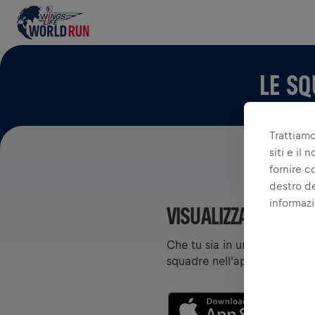
LE SQ
Trattiamo
siti e il
fornire c
destro de
informazi
VISUALIZZA SQUADR
Che tu sia in una squadra o 
squadre nell'app: chat, monit