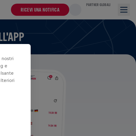
PARTNER GLOBALI
RICEVI UNA NOTIFICA
LL'APP
 nostri
ng e
ulsante
lteriori