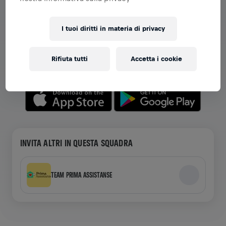
VISUALIZZA SQUADRE NELL'APP
I tuoi diritti in materia di privacy
Che tu sia in una squadra o stia creando la tua, esplora
tutto ciò che riguarda le squadre nell'app: chat,
Rifiuta tutti
Accetta i cookie
monitora la tua classifica e festeggia insieme.
INVITA ALTRI IN QUESTA SQUADRA
TEAM PRIMA ASSISTANSE