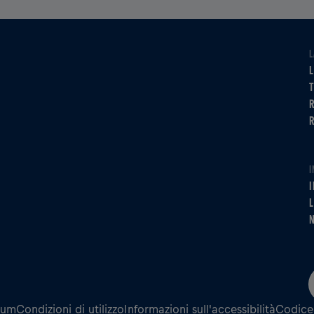
L
L
R
I
I
L
N
sum
Condizioni di utilizzo
Informazioni sull'accessibilità
Codice