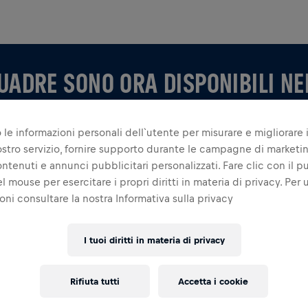
UADRE SONO ORA DISPONIBILI NE
 le informazioni personali dell`utente per misurare e migliorare i
 nostro servizio, fornire supporto durante le campagne di marketi
ontenuti e annunci pubblicitari personalizzati. Fare clic con il p
l mouse per esercitare i propri diritti in materia di privacy. Per u
oni consultare la nostra Informativa sulla privacy
I tuoi diritti in materia di privacy
E NELL'APP
Rifiuta tutti
Accetta i cookie
stia creando la tua, esplora tutto ciò che riguarda le
ora la tua classifica e festeggia insieme.