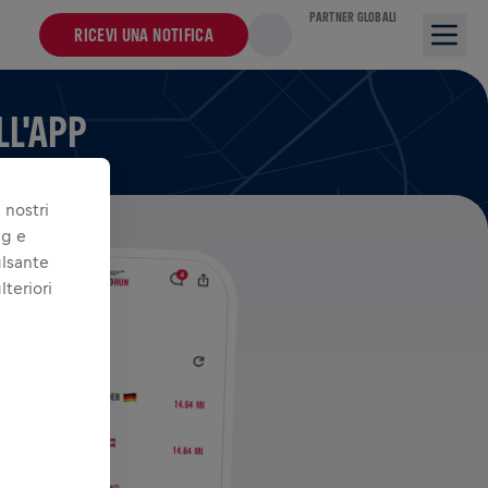
PARTNER GLOBALI
RICEVI UNA NOTIFICA
LL'APP
 nostri
ng e
ulsante
lteriori