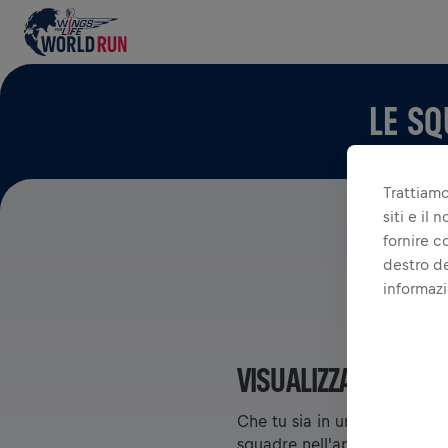
LE SQ
Trattiamo
siti e il
fornire c
destro de
informazi
VISUALIZZA SQUADR
Che tu sia in una squadra o 
squadre nell'app: chat, monit