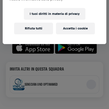
VISUALIZZA SQUADRE NELL'APP
I tuoi diritti in materia di privacy
Che tu sia in una squadra o stia creando la tua, esplora
tutto ciò che riguarda le squadre nell'app: chat,
Rifiuta tutti
Accetta i cookie
monitora la tua classifica e festeggia insieme.
INVITA ALTRI IN QUESTA SQUADRA
SENECURA UND OPTIMAMED