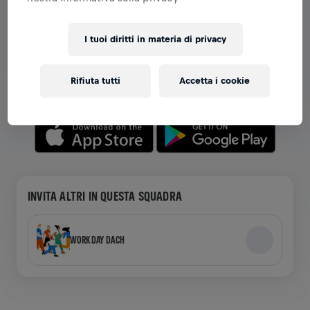
VISUALIZZA SQUADRE NELL'APP
I tuoi diritti in materia di privacy
Che tu sia in una squadra o stia creando la tua, esplora
tutto ciò che riguarda le squadre nell'app: chat,
Rifiuta tutti
Accetta i cookie
monitora la tua classifica e festeggia insieme.
INVITA ALTRI IN QUESTA SQUADRA
WORKDAY DACH