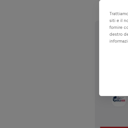
Settings 
Select
Unr
Trattiamo
siti e il
fornire c
destro de
informazi