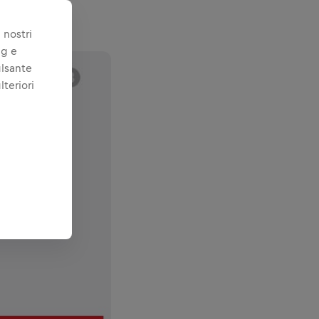
 nostri
ng e
ulsante
lteriori