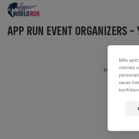
APP RUN EVENT ORGANIZERS –
Mēs apst
Vai vēlies ra
vietnes 
pasaulē šajā u
personali
savas tie
Katrs tavs s
konfiden
Reģistrācij