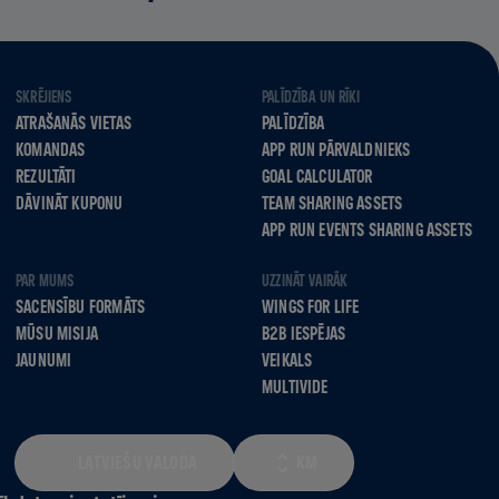
SKRĒJIENS
PALĪDZĪBA UN RĪKI
ATRAŠANĀS VIETAS
PALĪDZĪBA
KOMANDAS
APP RUN PĀRVALDNIEKS
REZULTĀTI
GOAL CALCULATOR
DĀVINĀT KUPONU
TEAM SHARING ASSETS
APP RUN EVENTS SHARING ASSETS
PAR MUMS
UZZINĀT VAIRĀK
SACENSĪBU FORMĀTS
WINGS FOR LIFE
MŪSU MISIJA
B2B IESPĒJAS
JAUNUMI
VEIKALS
MULTIVIDE
LATVIEŠU VALODA
KM