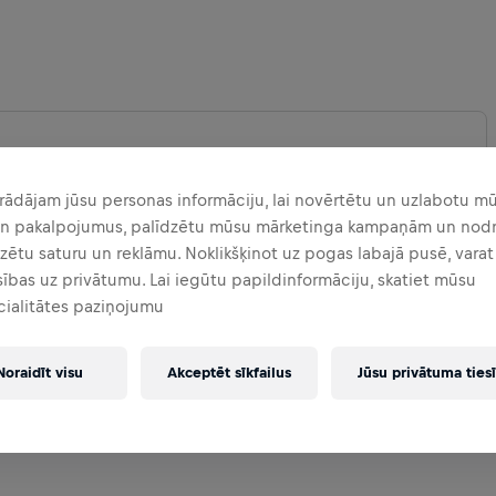
rādājam jūsu personas informāciju, lai novērtētu un uzlabotu m
un pakalpojumus, palīdzētu mūsu mārketinga kampaņām un nodr
INĀT KARTI
zētu saturu un reklāmu. Noklikšķinot uz pogas labajā pusē, vara
sības uz privātumu. Lai iegūtu papildinformāciju, skatiet mūsu
cialitātes paziņojumu
Noraidīt visu
Akceptēt sīkfailus
Jūsu privātuma ties