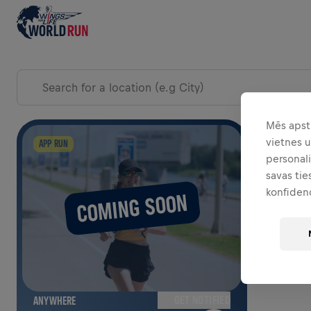
EXPLORE EVENTS WORLDWIDE
Mēs apst
vietnes 
PAPLAŠ
APP RUN
personali
savas tie
konfiden
COMING SOON
GET NOTIFIED
ANYWHERE