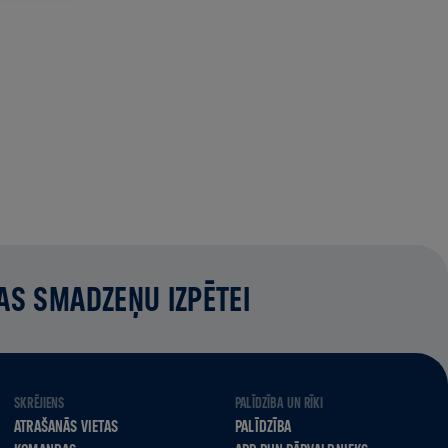
AS SMADZEŅU IZPĒTEI
SKRĒJIENS
PALĪDZĪBA UN RĪKI
ATRAŠANĀS VIETAS
PALĪDZĪBA