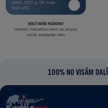
svētd., 2027. g. 09. maijs
11:00 UTC
MEKLĒ VAIRĀK PASĀKUMU?
Izmanto interaktīvo karti, lai atrastu
vairāk atrašanās vietu
100% NO VISĀM DALĪ