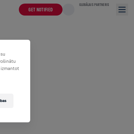
GLOBĀLAIS PARTNERIS
GET NOTIFIED
ūsu
ošinātu
t izmantot
ības