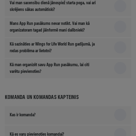
Vai man sacensību dienā jānospiež starta poga, vai arī
skrējiens sākas automātiski?
Mans App Run pasākums nevar notikt. Vai man kā
organizatoram tagad jāinformē mani dalībnieki?
Kā sazināties ar Wings for Life World Run gadījumā, ja
rodas problēma ar lietotni?
Kā man organizēt savu App Run pasākumu, lai citi
varētu pievienoties?
KOMANDA UN KOMANDAS KAPTEINIS
Kas ir komanda?
Kā es varu pievienoties komandai?