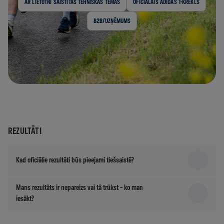
AR LIETOTNI SAISTĪTĀS TEHNISKĀS TĒMAS
OFICIĀLAIS ADIDAS T-KREKLS
B2B/UZŅĒMUMS
REZULTĀTI
Kad oficiālie rezultāti būs pieejami tiešsaistē?
Mans rezultāts ir nepareizs vai tā trūkst – ko man
iesākt?