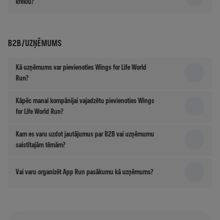
kreklu?
B2B/UZŅĒMUMS
Kā uzņēmums var pievienoties Wings for Life World
Run?
Kāpēc manai kompānijai vajadzētu pievienoties Wings
for Life World Run?
Kam es varu uzdot jautājumus par B2B vai uzņēmumu
saistītajām tēmām?
Vai varu organizēt App Run pasākumu kā uzņēmums?