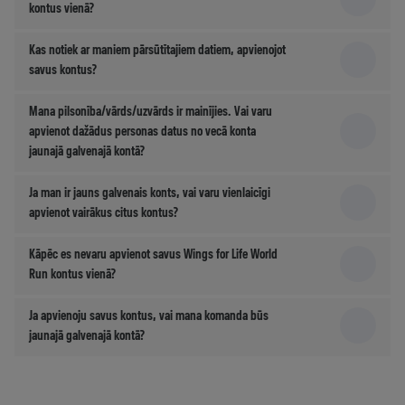
kontus vienā?
Kas notiek ar maniem pārsūtītajiem datiem, apvienojot
savus kontus?
Mana pilsonība/vārds/uzvārds ir mainījies. Vai varu
apvienot dažādus personas datus no vecā konta
jaunajā galvenajā kontā?
Ja man ir jauns galvenais konts, vai varu vienlaicīgi
apvienot vairākus citus kontus?
Kāpēc es nevaru apvienot savus Wings for Life World
Run kontus vienā?
Ja apvienoju savus kontus, vai mana komanda būs
jaunajā galvenajā kontā?