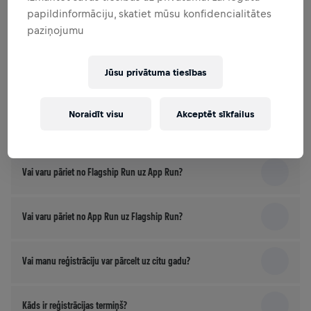
papildinformāciju, skatiet mūsu konfidencialitātes
paziņojumu
Kas var piedalīties?
Jūsu privātuma tiesības
Kā es varu piedalīties?
Noraidīt visu
Akceptēt sīkfailus
Kā darbojas kuponi?
Vai varu pāriet no Flagship Run uz App Run?
Vai varu pāriet no App Run uz Flagship Run?
Vai manu reģistrāciju var pārcelt uz citu gadu?
Kāds ir reģistrācijas termiņš?