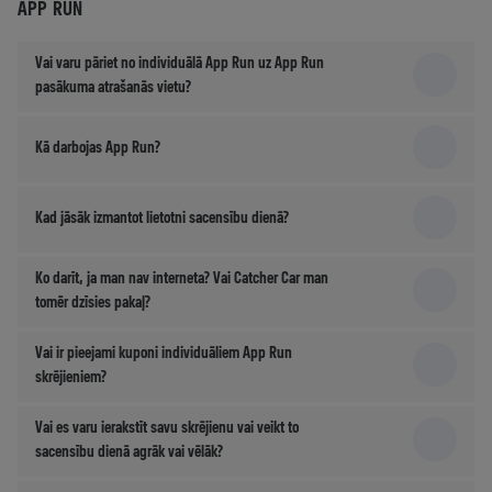
APP RUN
Vai varu pāriet no individuālā App Run uz App Run
pasākuma atrašanās vietu?
Kā darbojas App Run?
Kad jāsāk izmantot lietotni sacensību dienā?
Ko darīt, ja man nav interneta? Vai Catcher Car man
tomēr dzīsies pakaļ?
Vai ir pieejami kuponi individuāliem App Run
skrējieniem?
Vai es varu ierakstīt savu skrējienu vai veikt to
sacensību dienā agrāk vai vēlāk?