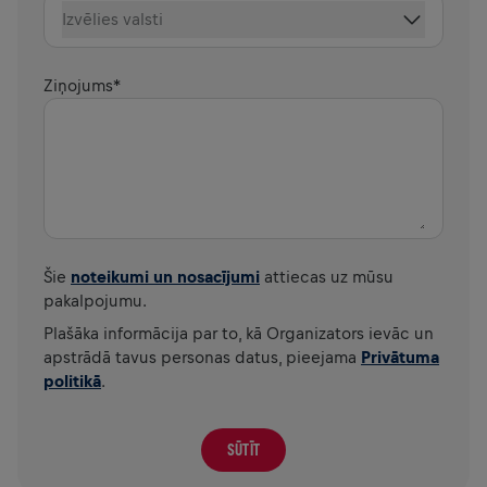
Izvēlies valsti
Ziņojums
*
Šie
noteikumi un nosacījumi
attiecas uz mūsu
pakalpojumu.
Plašāka informācija par to, kā Organizators ievāc un
apstrādā tavus personas datus, pieejama
Privātuma
politikā
.
SŪTĪT