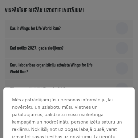
VISPĀRĪGIE BIEŽĀK UZDOTIE JAUTĀJUMI
Kas ir Wings for Life World Run?
Kad notiks 2027. gada skrējiens?
Kuru labdarības organizāciju atbalsta Wings for Life
World Run?
Kā es varu atbalstīt Wings for Life?
Mēs apstrādājam jūsu personas informāciju, lai
novērtētu un uzlabotu mūsu vietnes un
Kā tiek izmantota mana dalības maksa?
pakalpojumus, palīdzētu mūsu mārketinga
kampaņām un nodrošinātu personalizētu saturu un
reklāmu. Noklikšķinot uz pogas labajā pusē, varat
REĢISTRĀCIJA
izmantot savas tiesības uz privātumu. Lai iegūtu