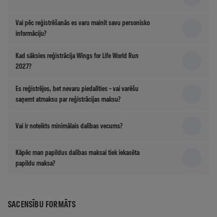
Vai pēc reģistrēšanās es varu mainīt savu personisko
informāciju?
Kad sāksies reģistrācija Wings for Life World Run
2027?
Es reģistrējos, bet nevaru piedalīties – vai varēšu
saņemt atmaksu par reģistrācijas maksu?
Vai ir noteikts minimālais dalības vecums?
Kāpēc man papildus dalības maksai tiek iekasēta
papildu maksa?
SACENSĪBU FORMĀTS