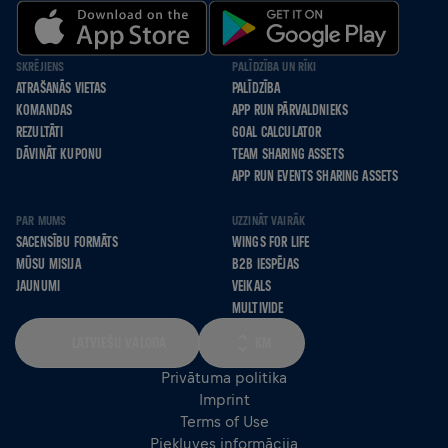
SKRĒJIENS
PALĪDZĪBA UN RĪKI
ATRAŠANĀS VIETAS
PALĪDZĪBA
KOMANDAS
APP RUN PĀRVALDNIEKS
REZULTĀTI
GOAL CALCULATOR
DĀVINĀT KUPONU
TEAM SHARING ASSETS
APP RUN EVENTS SHARING ASSETS
PAR MUMS
UZZINĀT VAIRĀK
SACENSĪBU FORMĀTS
WINGS FOR LIFE
MŪSU MISIJA
B2B IESPĒJAS
JAUNUMI
VEIKALS
MULTIVIDE
LATVIEŠU VALODA
KM
Privātuma politika
Imprint
Terms of Use
Piekļuves informācija