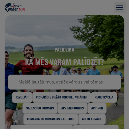
PALĪDZĪBA
KĀ MĒS VARAM PALĪDZĒT?
REZULTĀTI
VISPĀRĪGIE BIEŽĀK UZDOTIE JAUTĀJUMI
REĢISTRĀCIJA
SACENSĪBU FORMĀTS
APVIENO KONTUS
APP RUN
KOMANDA UN KOMANDAS KAPTEINIS
AUDIO APRAIDE