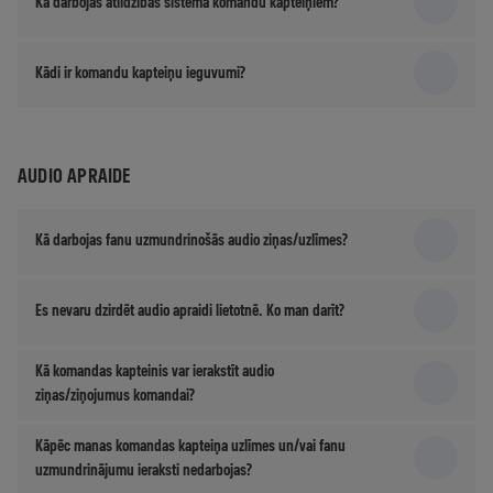
Kā darbojas atlīdzības sistēma komandu kapteiņiem?
Kādi ir komandu kapteiņu ieguvumi?
AUDIO APRAIDE
Kā darbojas fanu uzmundrinošās audio ziņas/uzlīmes?
Es nevaru dzirdēt audio apraidi lietotnē. Ko man darīt?
Kā komandas kapteinis var ierakstīt audio
ziņas/ziņojumus komandai?
Kāpēc manas komandas kapteiņa uzlīmes un/vai fanu
uzmundrinājumu ieraksti nedarbojas?