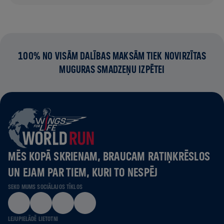
100% NO VISĀM DALĪBAS MAKSĀM TIEK NOVIRZĪTAS
MUGURAS SMADZEŅU IZPĒTEI
MĒS KOPĀ SKRIENAM, BRAUCAM RATIŅKRĒSLOS
UN EJAM PAR TIEM, KURI TO NESPĒJ
SEKO MUMS SOCIĀLAJOS TĪKLOS
LEJUPIELĀDĒ LIETOTNI