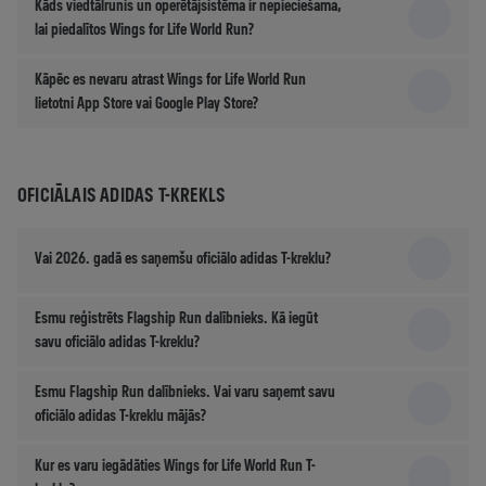
Kāds viedtālrunis un operētājsistēma ir nepieciešama,
lai piedalītos Wings for Life World Run?
Kāpēc es nevaru atrast Wings for Life World Run
lietotni App Store vai Google Play Store?
OFICIĀLAIS ADIDAS T-KREKLS
Vai 2026. gadā es saņemšu oficiālo adidas T-kreklu?
Esmu reģistrēts Flagship Run dalībnieks. Kā iegūt
savu oficiālo adidas T-kreklu?
Esmu Flagship Run dalībnieks. Vai varu saņemt savu
oficiālo adidas T-kreklu mājās?
Kur es varu iegādāties Wings for Life World Run T-