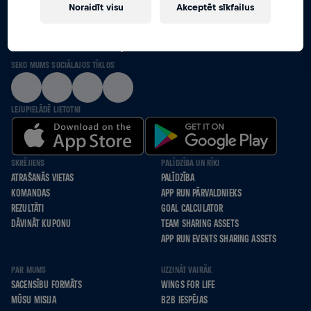
Noraidīt visu
Akceptēt sīkfailus
MĒS KOPĀ SKRIENAM, BRAUCAM RATIŅKRĒSLOS
UN EJAM PAR TIEM, KURI TO NESPĒJ
SEKO MUMS SOCIĀLAJOS TĪKLOS
LEJUPIELĀDĒ LIETOTNI
SKRĒJIENS
PALĪDZĪBA UN RĪKI
ATRAŠANĀS VIETAS
PALĪDZĪBA
KOMANDAS
APP RUN PĀRVALDNIEKS
REZULTĀTI
GOAL CALCULATOR
DĀVINĀT KUPONU
TEAM SHARING ASSETS
APP RUN EVENTS SHARING ASSETS
PAR MUMS
UZZINĀT VAIRĀK
SACENSĪBU FORMĀTS
WINGS FOR LIFE
MŪSU MISIJA
B2B IESPĒJAS