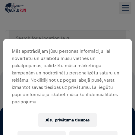
Search for a location (e.g City)
SARAKSTA SKATS
Mēs apstrādājam jūsu personas informāciju, lai
novērtētu un uzlabotu mūsu vietnes un
pakalpojumus, palīdzētu mūsu mārketinga
kampaņām un nodrošinātu personalizētu saturu un
reklāmu. Noklikšķinot uz pogas labajā pusē, varat
100% NO VISĀM DALĪBAS MAKSĀM TIEK NOVIRZĪTAS
izmantot savas tiesības uz privātumu. Lai iegūtu
MUGURAS SMADZEŅU IZPĒTEI
papildinformāciju, skatiet mūsu konfidencialitātes
paziņojumu
Jūsu privātuma tiesības