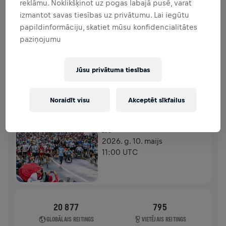
reklāmu. Noklikšķinot uz pogas labajā pusē, varat
FUNDRAISING
ZIEDOT
izmantot savas tiesības uz privātumu. Lai iegūtu
Ziedo, lai radītu pārmaiņas! 100% no tava ziedojuma
papildinformāciju, skatiet mūsu konfidencialitātes
tiks novirzīti mugurkaula smadzeņu izpētei.
paziņojumu
HISTORY
Jūsu privātuma tiesības
WINGS FOR LIFE WORLD RUN
2026
Noraidīt visu
Akceptēt sīkfailus
FLAGSHIP SKRĒJIENS
ZUG
2026. g. 10. maijs
11:00 UTC
20 877
795
GLOBĀLAIS REITINGS
VIETĒJAIS REITINGS