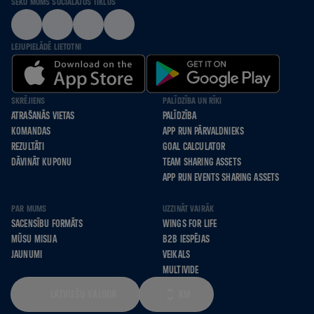
SEKO MUMS SOCIĀLAJOS TĪKLOS
LEJUPIELĀDĒ LIETOTNI
SKRĒJIENS
PALĪDZĪBA UN RĪKI
ATRAŠANĀS VIETAS
PALĪDZĪBA
KOMANDAS
APP RUN PĀRVALDNIEKS
REZULTĀTI
GOAL CALCULATOR
DĀVINĀT KUPONU
TEAM SHARING ASSETS
APP RUN EVENTS SHARING ASSETS
PAR MUMS
UZZINĀT VAIRĀK
SACENSĪBU FORMĀTS
WINGS FOR LIFE
MŪSU MISIJA
B2B IESPĒJAS
JAUNUMI
VEIKALS
MULTIVIDE
LATVIEŠU VALODA
KM