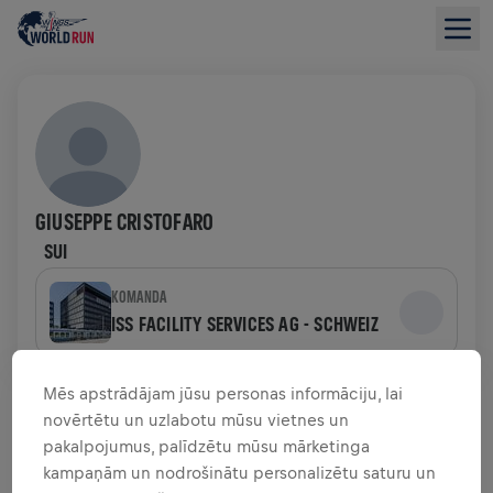
GIUSEPPE CRISTOFARO
SUI
KOMANDA
ISS FACILITY SERVICES AG - SCHWEIZ
LĪDZEKĻU VĀKŠANAS PĀRSKATS
Mēs apstrādājam jūsu personas informāciju, lai
novērtētu un uzlabotu mūsu vietnes un
pakalpojumus, palīdzētu mūsu mārketinga
0,00 $ SAVĀKTI NO
0,00 $ MĒRĶIS
kampaņām un nodrošinātu personalizētu saturu un