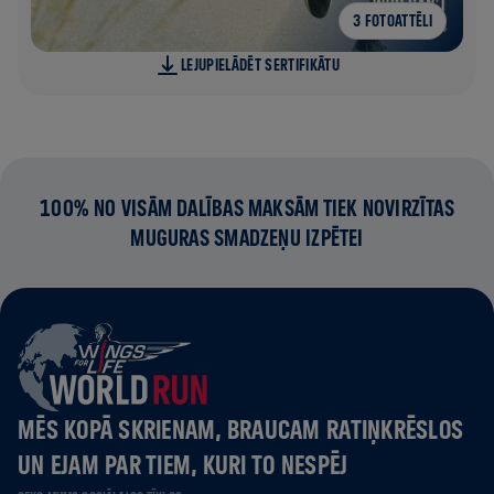
3 FOTOATTĒLI
LEJUPIELĀDĒT SERTIFIKĀTU
100% NO VISĀM DALĪBAS MAKSĀM TIEK NOVIRZĪTAS
MUGURAS SMADZEŅU IZPĒTEI
MĒS KOPĀ SKRIENAM, BRAUCAM RATIŅKRĒSLOS
UN EJAM PAR TIEM, KURI TO NESPĒJ