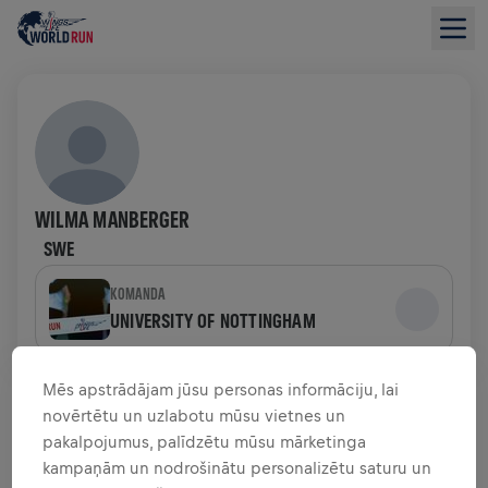
WILMA MANBERGER
SWE
KOMANDA
UNIVERSITY OF NOTTINGHAM
LĪDZEKĻU VĀKŠANAS PĀRSKATS
Mēs apstrādājam jūsu personas informāciju, lai
novērtētu un uzlabotu mūsu vietnes un
pakalpojumus, palīdzētu mūsu mārketinga
0,00 $ SAVĀKTI NO
0,00 $ MĒRĶIS
kampaņām un nodrošinātu personalizētu saturu un