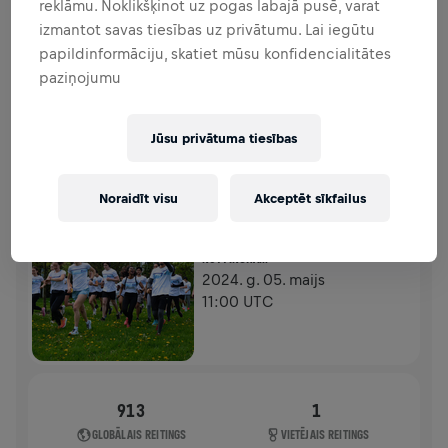
reklāmu. Noklikšķinot uz pogas labajā pusē, varat
FUNDRAISING
ZIEDOT
izmantot savas tiesības uz privātumu. Lai iegūtu
Ziedo, lai radītu pārmaiņas! 100% no tava ziedojuma
papildinformāciju, skatiet mūsu konfidencialitātes
tiks novirzīti mugurkaula smadzeņu izpētei.
paziņojumu
HISTORY
Jūsu privātuma tiesības
WINGS FOR LIFE WORLD RUN
2024
Noraidīt visu
Akceptēt sīkfailus
APP RUN
NOTTINGHAM
2024. g. 05. maijs
11:00 UTC
913
1
GLOBĀLAIS REITINGS
VIETĒJAIS REITINGS