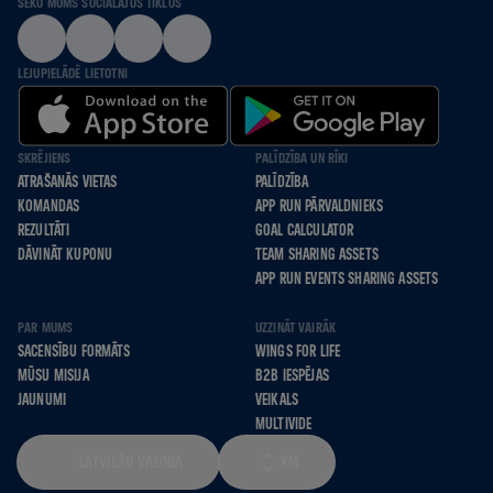
SEKO MUMS SOCIĀLAJOS TĪKLOS
LEJUPIELĀDĒ LIETOTNI
SKRĒJIENS
PALĪDZĪBA UN RĪKI
ATRAŠANĀS VIETAS
PALĪDZĪBA
KOMANDAS
APP RUN PĀRVALDNIEKS
REZULTĀTI
GOAL CALCULATOR
DĀVINĀT KUPONU
TEAM SHARING ASSETS
APP RUN EVENTS SHARING ASSETS
PAR MUMS
UZZINĀT VAIRĀK
SACENSĪBU FORMĀTS
WINGS FOR LIFE
MŪSU MISIJA
B2B IESPĒJAS
JAUNUMI
VEIKALS
MULTIVIDE
LATVIEŠU VALODA
KM